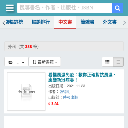
書店暢銷榜
暢銷排行
中文書
簡體書
外文書
買書網
首頁
外科（共
388
筆）
優惠活動
外科
最新書籍
書店暢銷榜
看懂風濕免疫：教你正確對抗風濕、
暢銷排行
應變新冠病毒！
出版日期：2021-11-23
中文書
作者：
張德明
出版社：
時報出版
簡體書
324
$
外文書
雜誌