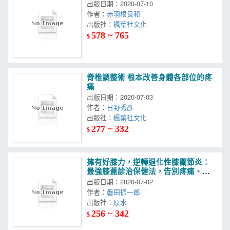
出版日期：2020-07-10
作者：
赤羽根良和
出版社：
楓葉社文化
578 ~ 765
$
脊椎調整術 根本改善身體各部位的疼
痛
出版日期：2020-07-03
作者：
日野秀彥
出版社：
楓葉社文化
277 ~ 332
$
擁有好膝力，逆轉退化性膝關節炎：
最強膝蓋診治保健法，告別疼痛、找
回蹲坐行走自如的雙腿！
出版日期：2020-07-02
作者：
磐田振一郎
出版社：
原水
256 ~ 342
$