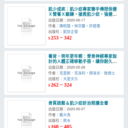
肌少成疾：肌少症專家聯手傳授保健
Ｘ營養Ｘ鍛鍊，搶救肌少症，強健下
半生
出版日期：2020-06-17
作者：
陳昭蓉
，
林宗慶
，
許碧惠
出版社：
凱信企管
253 ~ 342
$
養背，明年更年輕：脊骨神經專家設
計的人體正確移動手冊，讓你耐久
站、久坐，走跑跳撿搬，怎麼動都不
出版日期：2020-05-28
腰傷背痛。
作者：
克里斯．克洛利
，
傑洛米．詹姆士
出版社：
大是文化
262 ~ 324
$
骨質疏鬆＆肌少症診治照護全書
出版日期：2020-05-07
作者：
戴大為
出版社：
原水
160 ~ 405
$