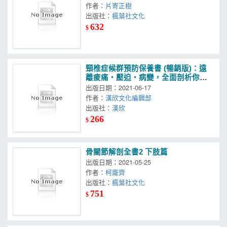
作者：
片寄正樹
出版社：
楓葉社文化
632
$
頸椎症候群預防保養書 (暢銷版)：遠
離痠痛‧壓迫‧病變，全面剖析你的
頸椎狀況！
出版日期：2021-06-17
作者：
漢欣文化編輯部
出版社：
漢欣
266
$
骨關節解剖全書2 下肢篇
出版日期：2021-05-25
作者：
柯龐齊
出版社：
楓葉社文化
751
$