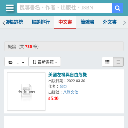
書店暢銷榜
暢銷排行
中文書
簡體書
外文書
買書網
首頁
概論（共
735
筆）
優惠活動
概論
最新書籍
書店暢銷榜
美國左禍與自由危機
暢銷排行
出版日期：2022-03-30
作者：
余杰
中文書
出版社：
八旗文化
540
$
簡體書
外文書
雜誌