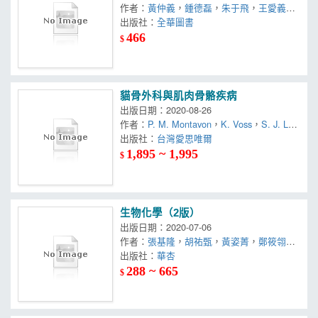
作者：
黃仲義
，
鍾德磊
，
朱于飛
，
王愛義
，
施科念
出版社：
，
蔡文翔
全華圖書
466
$
貓骨外科與肌肉骨骼疾病
出版日期：2020-08-26
作者：
P. M. Montavon
，
K. Voss
，
S. J. Lan
gley – Hobbs
出版社：
台灣愛思唯爾
1,895 ~ 1,995
$
生物化學（2版）
出版日期：2020-07-06
作者：
張基隆
，
胡祐甄
，
黃姿菁
，
鄭筱翎
，
謝寶萱
出版社：
華杏
288 ~ 665
$