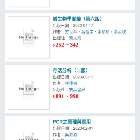
微生物學實驗（第六版）
出版日期：2020-04-17
作者：
方世華
，
吳禮字
，
李珍珍
，
李哲欣
，
洪千惠
出版社：
，
陳筱晴
，
新文京
項千芸
，
劉昭君
，
賴志河
，
鍾景光
252 ~ 342
$
存活分析（二版）
出版日期：2020-03-11
作者：
林建甫
出版社：
雙葉書廊
891 ~ 990
$
PCR之原理與應用
出版日期：2020-02-01
作者：
吳游源