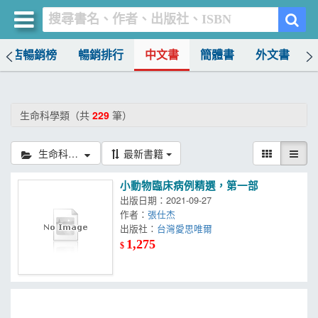
書店暢銷榜
暢銷排行
中文書
簡體書
外文書
買書網
首頁
生命科學類（共
229
筆）
優惠活動
生命科學類
最新書籍
書店暢銷榜
小動物臨床病例精選，第一部
暢銷排行
出版日期：2021-09-27
作者：
張仕杰
中文書
出版社：
台灣愛思唯爾
1,275
$
簡體書
外文書
雜誌