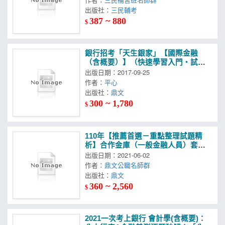
出版社：
三民輔考
387 ~ 880
$
銀行招考「天生銀家」【國際金融
（含概要）】（快速學習入門‧試題
深入精解）(2版)
出版日期：2017-09-25
作者：
平心
出版社：
鼎文
300 ~ 1,780
$
110年【推薦首選－重點整理試題精
析】合作金庫（一般金融人員）套書
（贈英文單字書、題庫網帳號、雲端
出版日期：2021-06-02
課程）
作者：
鼎文公職名師群
出版社：
鼎文
360 ~ 2,560
$
2021一次考上銀行 會計學(含概要)：