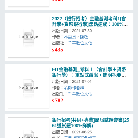
2022（銀行招考）金融基測考科1[會
計學+貨幣銀行學]焦點速成：100%對
應命題重點！［二版］（金融基測＆
出版日期：2021-07-30
銀行招考）
作者：
林惠貞
，
陳敏
出版社：
千華數位文化
435
$
FIT金融基測_考科Ⅰ（會計學＋貨幣
銀行學）：重點式編寫，簡明扼要文
字論述，最短時間內掌握考試要點
出版日期：2021-07-01
作者：
名師作者群
出版社：
千華數位文化
782
$
銀行招考[共同+專業]歷屆試題套書(25
61道試題100%詳解)
出版日期：2021-06-25
作者：
三民補習班名師群