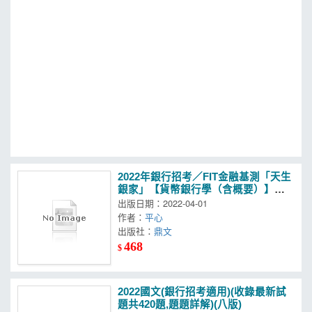
MOOK
找優惠
2022年銀行招考／FIT金融基測「天生
銀家」【貨幣銀行學（含概要）】
（金融基測（FIT）用書‧計算公式詳
出版日期：2022-04-01
說‧上榜考生推薦）(13版)
作者：
平心
出版社：
鼎文
468
$
2022國文(銀行招考適用)(收錄最新試
題共420題,題題詳解)(八版)