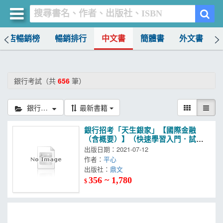
書店暢銷榜
暢銷排行
中文書
簡體書
外文書
買書網
首頁
銀行考試（共
656
筆）
優惠活動
銀行考試
最新書籍
書店暢銷榜
銀行招考「天生銀家」【國際金融
暢銷排行
（含概要）】（快速學習入門．試題
深入精解）(4版)
出版日期：2021-07-12
中文書
作者：
平心
出版社：
鼎文
簡體書
356 ~ 1,780
$
外文書
雜誌