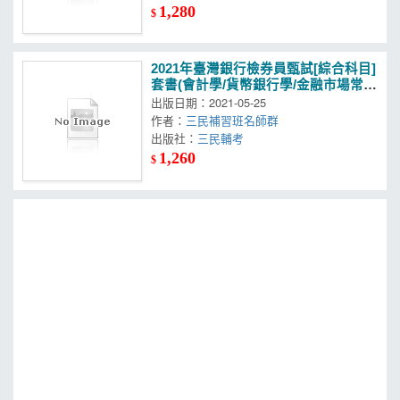
1,280
$
2021年臺灣銀行檢券員甄試[綜合科目]
套書(會計學/貨幣銀行學/金融市場常識
與職業道德)
出版日期：2021-05-25
作者：
三民補習班名師群
出版社：
三民輔考
1,260
$