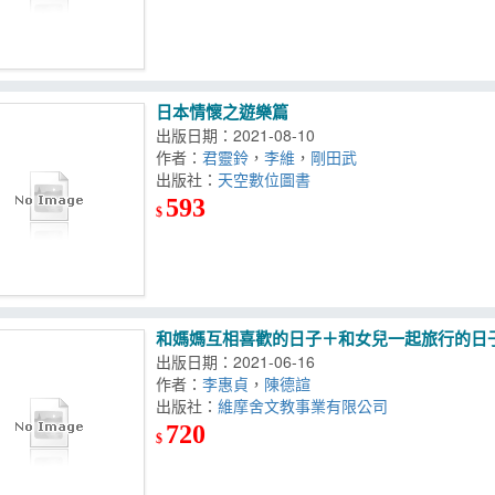
日本情懷之遊樂篇
出版日期：2021-08-10
作者：
君靈鈴
，
李維
，
剛田武
出版社：
天空數位圖書
593
$
和媽媽互相喜歡的日子＋和女兒一起旅行的日子
出版日期：2021-06-16
作者：
李惠貞
，
陳德諠
出版社：
維摩舍文教事業有限公司
720
$