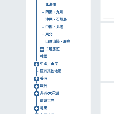
北海道
MOOK
四國‧九州
找優惠
沖繩‧石垣島
中部‧北陸
東北
山陰山陽‧廣島
主題旅遊
韓國
中國／香港
亞洲其他地區
美洲
歐洲
非洲/大洋洲
環遊世界
地圖