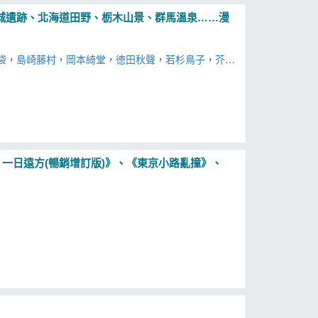
城遺跡、北海道田野、栃木山景、群馬溫泉……漫
袋
，
島崎藤村
，
岡本綺堂
，
徳田秋聲
，
若杉鳥子
，
芥川
，一日遠方(暢銷增訂版)》、《東京小路亂撞》、