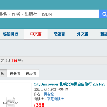
暢銷排行
中文書
簡體書
外文書
雜
旅遊（共
416
筆）
書籍
最低價
最高價
CityDiscoverer 札幌北海道
出版日期：2021-08-19
作者：
楊春龍
出版社：
采葒出版社
358
$