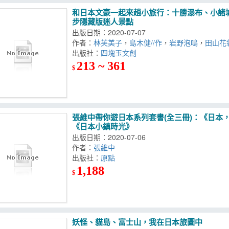
和日本文豪一起來趟小旅行：十勝瀑布、小諸
步隱藏版迷人景點
出版日期：2020-07-07
作者：
林芙美子
，
島木健//作
，
岩野泡鳴
，
田山花
龍之介
出版社：
，
横光利一
，
北原白秋
四塊玉文創
，
吉田絃二郎
213 ~ 361
$
張維中帶你遊日本系列套書(全三冊)：《日本
《日本小鎮時光》
出版日期：2020-07-06
作者：
張維中
出版社：
原點
1,188
$
妖怪、貓島、富士山，我在日本旅圖中