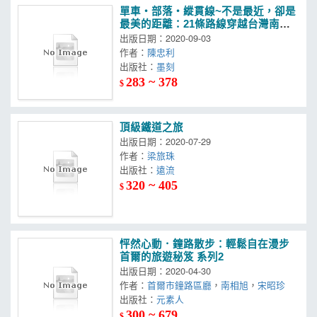
單車‧部落‧縱貫線~不是最近，卻是
最美的距離：21條路線穿越台灣南北
原鄉，深遊190個部落祕境（增訂版）
出版日期：2020-09-03
作者：
陳忠利
出版社：
墨刻
283 ~ 378
$
頂級鐵道之旅
出版日期：2020-07-29
作者：
梁旅珠
出版社：
遠流
320 ~ 405
$
怦然心動．鐘路散步：輕鬆自在漫步
首爾的旅遊秘笈 系列2
出版日期：2020-04-30
作者：
首爾市鐘路區廳
，
南相旭
，
宋昭珍
出版社：
元素人
300 ~ 679
$