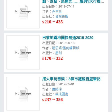
劃、景點、追極光……經典9天行程完
全攻略！
出版日期：2019-07-11
作者：
克里斯
出版社：
台灣東販
210 ~ 435
$
巴黎地鐵地圖快易通2019-2020
出版日期：2019-05-18
作者：
趙思語•墨刻編輯部
出版社：
墨刻
170 ~ 332
$
搭火車玩雪梨：8條市鐵線自遊筆記
出版日期：2019-05-01
作者：
蕭婷瑋
出版社：
華成圖書
237 ~ 356
$