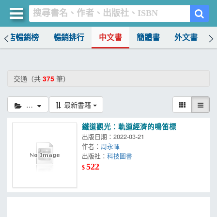
書店暢銷榜
暢銷排行
中文書
簡體書
外文書
買書網
首頁
交通（共
375
筆）
優惠活動
交通
最新書籍
書店暢銷榜
鐵道觀光：軌道經濟的鳴笛標
暢銷排行
出版日期：2022-03-21
作者：
周永暉
中文書
出版社：
科技圖書
522
$
簡體書
外文書
雜誌