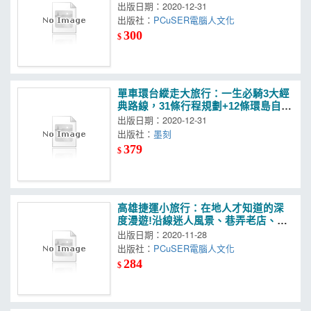
車深度漫遊提案
出版日期：2020-12-31
出版社：
PCuSER電腦人文化
300
$
單車環台縱走大旅行：一生必騎3大經
典路線，31條行程規劃+12條環島自行
車道，附實戰遊記x路線圖x難易度
出版日期：2020-12-31
出版社：
墨刻
379
$
高雄捷運小旅行：在地人才知道的深
度漫遊!沿線迷人風景、巷弄老店、藝
術文創、人氣美食，最有意思的散步
出版日期：2020-11-28
地圖全提案!
出版社：
PCuSER電腦人文化
284
$