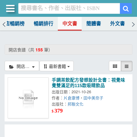
書店暢銷榜
暢銷排行
中文書
簡體書
外文書
買書網
首頁
開店食譜（共
155
筆）
優惠活動
開店食譜
最新書籍
書店暢銷榜
手調茶飲配方發想設計全書：視覺味
暢銷排行
覺雙滿足的115款吸睛飲品
出版日期：2021-10-26
中文書
作者：
片倉康博
，
田中美奈子
出版社：
邦聯文化
簡體書
379
$
外文書
雜誌