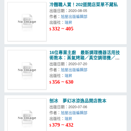
冷麵職人賞！202道開店菜單不藏私
出版日期：2020-08-05
作者：
旭屋出版編輯部
出版社：
瑞昇
332 ~ 405
$
16位專業主廚 最新調理機器活用技
術教本：蒸氣烤箱／真空調理機／急
速冷凍櫃／VCC 多功能料理機
出版日期：2020-07-20
作者：
旭屋出版編輯部
出版社：
瑞昇
356 ~ 630
$
刨冰 夢幻冰涼逸品開店教本
出版日期：2020-07-06
作者：
旭屋出版編輯部
出版社：
瑞昇
379 ~ 432
$