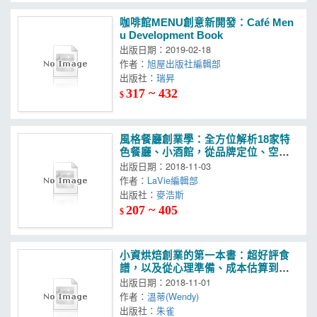
咖啡館MENU創意新開發：Café Men
u Development Book
出版日期：2019-02-18
作者：
旭屋出版社編輯部
出版社：
瑞昇
317 ~ 432
$
風格餐廳創業學：全方位解析18家特
色餐廳、小酒館，從品牌定位、空間
氛圍設計到MENU規劃、超人氣料理
出版日期：2018-11-03
設計，打造出讓人想一去再去的「高
作者：
LaVie編輯部
回頭率經營法則」！
出版社：
麥浩斯
207 ~ 405
$
小資烘焙創業的第一本書：超好評食
譜，以及從心理準備、成本估算到有
效行銷等全方位創業指南
出版日期：2018-11-01
作者：
溫蒂(Wendy)
出版社：
朱雀