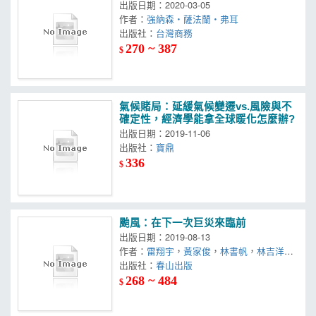
出版日期：2020-03-05
作者：
強納森・薩法蘭・弗耳
出版社：
台灣商務
270 ~ 387
$
氣候賭局：延緩氣候變遷vs.風險與不
確定性，經濟學能拿全球暖化怎麼辦?
出版日期：2019-11-06
出版社：
寶鼎
336
$
颱風：在下一次巨災來臨前
出版日期：2019-08-13
作者：
雷翔宇
，
黃家俊
，
林書帆
，
林吉洋
，
莊瑞琳
出版社：
春山出版
268 ~ 484
$