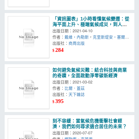
「資訊圖表」1小時看懂氣候變遷：從
海平面上升、極端氣候成災，到人類
的健康威脅
出版日期：2021-04-10
作者：
戴維‧內勒斯
，
克里斯堤安‧塞爾勒
出版社：
商周出版
284
$
如何避免氣候災難：結合科技與商業
的奇蹟，全面啟動淨零碳新經濟
出版日期：2021-03-02
作者：
比爾．蓋茲
出版社：
天下雜誌
395
$
刻不容緩：當氣候危機衝擊社會經
濟，我們如何尋求適合居住的未來？
出版日期：2020-07-07
作者：
娜歐蜜．克萊恩