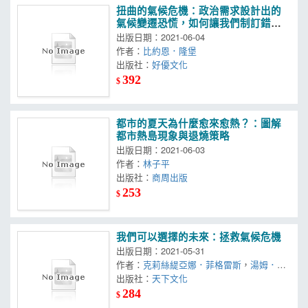
扭曲的氣候危機：政治需求設計出的
氣候變遷恐慌，如何讓我們制訂錯誤
的能源政策？付出高達數兆美金的代
出版日期：2021-06-04
價，傷害弱勢，也無法修復地球
作者：
比約恩．隆堡
出版社：
好優文化
392
$
都市的夏天為什麼愈來愈熱？：圖解
都市熱島現象與退燒策略
出版日期：2021-06-03
作者：
林子平
出版社：
商周出版
253
$
我們可以選擇的未來：拯救氣候危機
出版日期：2021-05-31
作者：
克莉絲緹亞娜．菲格雷斯
，
湯姆．里
維特－卡納克
出版社：
天下文化
284
$