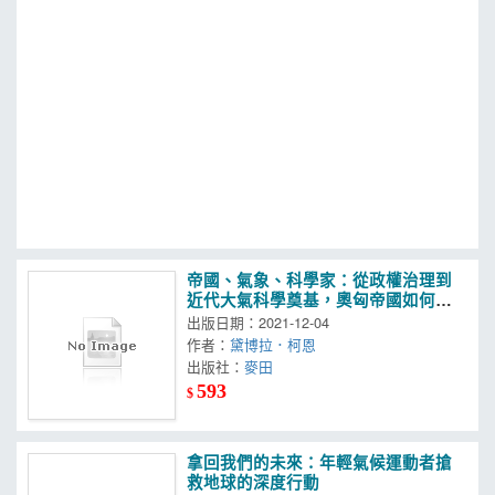
MOOK
找優惠
帝國、氣象、科學家：從政權治理到
近代大氣科學奠基，奧匈帝國如何利
用氣候尺度丈量世界
出版日期：2021-12-04
作者：
黛博拉．柯恩
出版社：
麥田
593
$
拿回我們的未來：年輕氣候運動者搶
救地球的深度行動