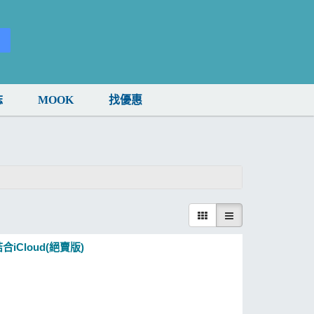
誌
MOOK
找優惠
結合iCloud(絕賣版)