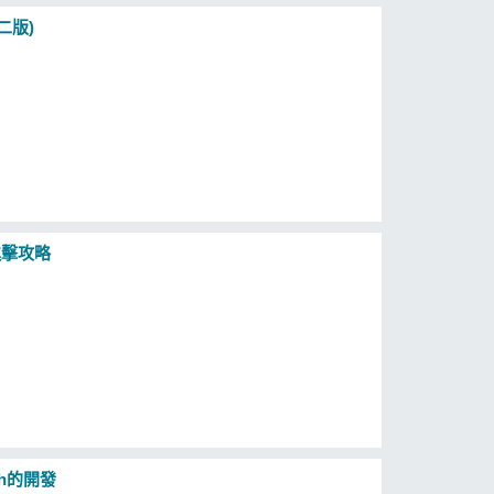
二版)
V進擊攻略
ch的開發