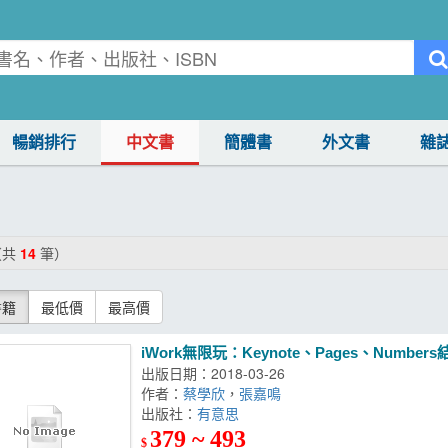
暢銷排行
中文書
簡體書
外文書
雜
（共
14
筆）
書籍
最低價
最高價
iWork無限玩：Keynote、Pages、Numbers
出版日期：2018-03-26
作者：
蔡學欣
，
張嘉鳴
出版社：
有意思
379 ~ 493
$