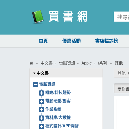
買書網
首頁
優惠活動
書店暢銷榜
首頁
優惠活動
中文書
電腦資訊
Apple
i系列
其他
書店暢銷榜
中文書
其他
暢銷排行
電腦資訊
最新
中文書
概論/科技趨勢
電腦硬體/創客
簡體書
作業系統
外文書
資料庫/大數據
雜誌
程式設計/APP開發