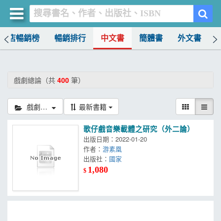
書店暢銷榜
暢銷排行
中文書
簡體書
外文書
買書網
首頁
戲劇總論（共
400
筆）
優惠活動
戲劇總論
最新書籍
書店暢銷榜
歌仔戲音樂載體之研究（外二論）
暢銷排行
出版日期：2022-01-20
作者：
游素凰
中文書
出版社：
國家
1,080
$
簡體書
外文書
雜誌