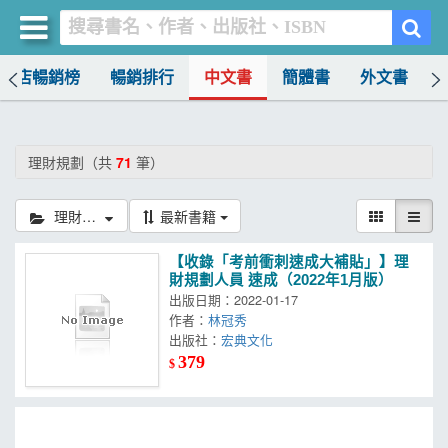
書店暢銷榜
暢銷排行
中文書
簡體書
外文書
買書網
首頁
理財規劃（共
71
筆）
優惠活動
理財規劃
最新書籍
書店暢銷榜
【收錄「考前衝刺速成大補貼」】理
暢銷排行
財規劃人員 速成（2022年1月版）
出版日期：2022-01-17
中文書
作者：
林冠秀
出版社：
宏典文化
簡體書
379
$
外文書
雜誌