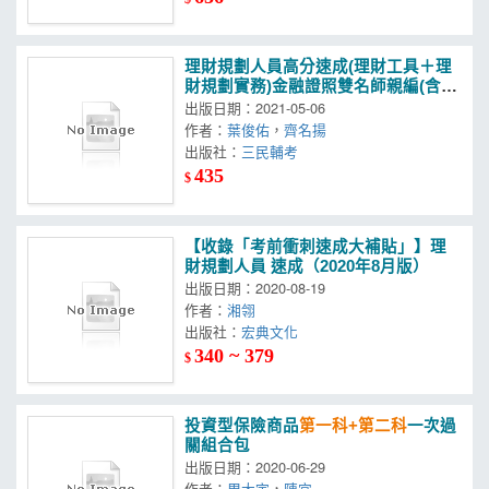
理財規劃人員高分速成(理財工具＋理
財規劃實務)金融證照雙名師親編(含12
50題100%詳解)(五版)
出版日期：2021-05-06
作者：
葉俊佑
，
齊名揚
出版社：
三民輔考
435
$
【收錄「考前衝刺速成大補貼」】理
財規劃人員 速成（2020年8月版）
出版日期：2020-08-19
作者：
湘翎
出版社：
宏典文化
340 ~ 379
$
投資型保險商品
第一科+第二科
一次過
關組合包
出版日期：2020-06-29
作者：
周大宇
，
陳宜