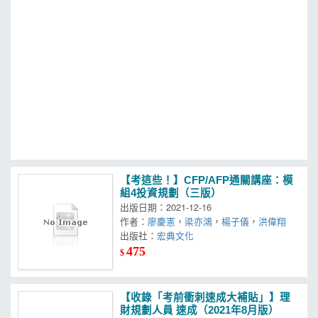
MOOK
找優惠
【考這些！】CFP/AFP通關講座：模
組4投資規劃（三版）
出版日期：2021-12-16
作者：
廖慶憲
，
梁亦鴻
，
楊子儀
，
洪偉翔
出版社：
宏典文化
475
$
【收錄「考前衝刺速成大補貼」】理
財規劃人員 速成（2021年8月版）