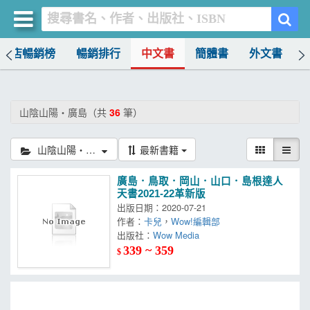
書店暢銷榜
暢銷排行
中文書
簡體書
外文書
買書網
首頁
山陰山陽‧廣島（共
36
筆）
優惠活動
山陰山陽‧廣島
最新書籍
書店暢銷榜
廣島．鳥取．岡山．山口．島根達人
暢銷排行
天書2021-22革新版
出版日期：2020-07-21
中文書
作者：
卡兒
，
Wow!編輯部
出版社：
Wow Media
簡體書
339 ~ 359
$
外文書
雜誌