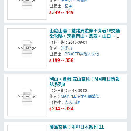
出版社：
長空
349 ~ 449
$
山陰山陽：鐵路周遊券＋青春18交通
全攻略，玩遍岡山‧鳥取‧山口‧島
根──世界遺產、夢幻砂丘、絕景古
出版日期：2018-09-01
城、美食祭典，最完整的自由行程規
作者：
米多力
劃
出版社：
PCuSER電腦人文化
199 ~ 356
$
岡山‧倉敷 蒜山高原：MM哈日情報
誌系列9
出版日期：2018-08-03
作者：
MAPPLE昭文社編輯部
出版社：
人人出版
234 ~ 324
$
廣島宮島：叩叩日本系列 11