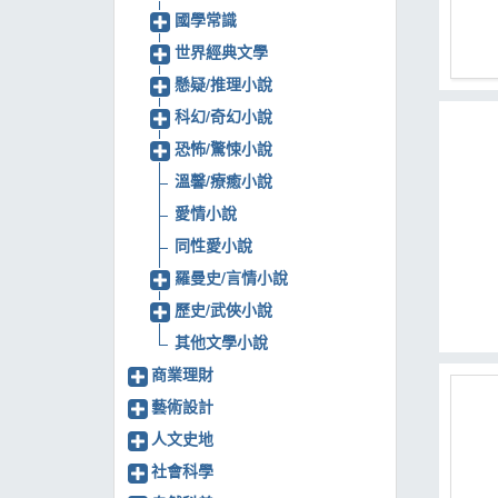
國學常識
MOOK
世界經典文學
找優惠
懸疑/推理小說
科幻/奇幻小說
恐怖/驚悚小說
溫馨/療癒小說
愛情小說
同性愛小說
羅曼史/言情小說
歷史/武俠小說
其他文學小說
商業理財
藝術設計
人文史地
社會科學