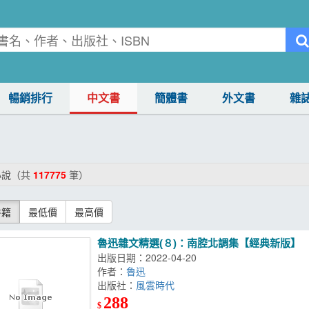
暢銷排行
中文書
簡體書
外文書
雜
小說（共
117775
筆）
書籍
最低價
最高價
魯迅雜文精選(８)：南腔北調集【經典新版】
出版日期：2022-04-20
作者：
魯迅
出版社：
風雲時代
288
$