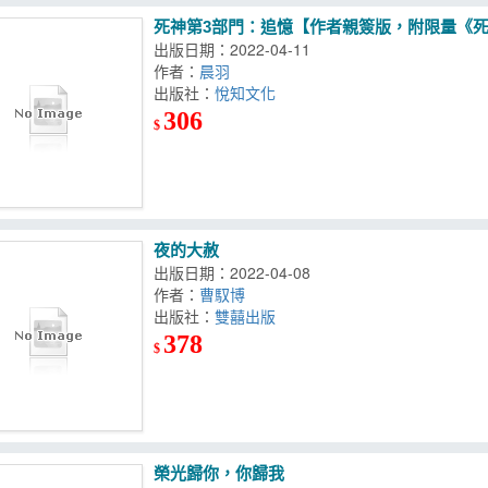
死神第3部門：追憶【作者親簽版，附限量《
出版日期：2022-04-11
作者：
晨羽
出版社：
悅知文化
306
$
夜的大赦
出版日期：2022-04-08
作者：
曹馭博
出版社：
雙囍出版
378
$
榮光歸你，你歸我