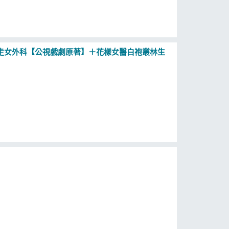
走女外科【公視戲劇原著】＋花樣女醫白袍叢林生