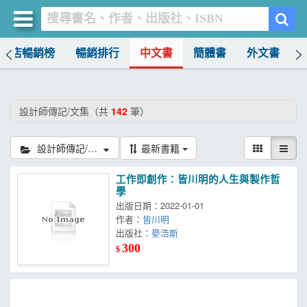
書店暢銷榜
暢銷排行
中文書
簡體書
外文書
買書網
首頁
設計師傳記/文集（共
142
筆）
優惠活動
設計師傳記/文集
最新書籍
書店暢銷榜
工作即創作：皆川明的人生與製作哲
暢銷排行
學
出版日期：2022-01-01
中文書
作者：
皆川明
出版社：
麥浩斯
簡體書
300
$
外文書
雜誌