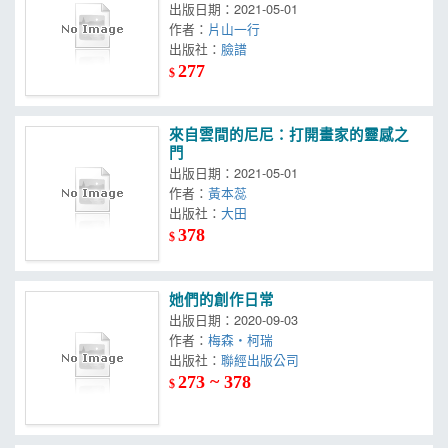
有的技藝、思維與靈魂
出版日期：2021-05-01
作者：
片山一行
出版社：
臉譜
277
$
來自雲間的尼尼：打開畫家的靈感之
門
出版日期：2021-05-01
作者：
黃本蕊
出版社：
大田
378
$
她們的創作日常
出版日期：2020-09-03
作者：
梅森‧柯瑞
出版社：
聯經出版公司
273 ~ 378
$