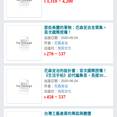
3,318 ~ 4,200
$
那些美麗的事物：花森安治言葉集。
首次國際授權！
出版日期：2020-06-24
作者：
花森安治
出版社：
悅知文化
270 ~ 537
$
花森安治的設計書：首次國際授權！
《生活手帖》初代編集長，長達30年
的工藝美學
出版日期：2020-06-24
作者：
花森安治
出版社：
悅知文化
458 ~ 537
$
台灣工藝產業的興起與變遷