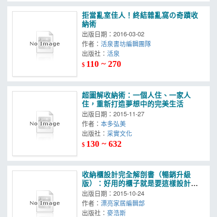
拒當亂室佳人！終結雜亂窩の奇蹟收
納術
出版日期：2016-03-02
作者：
活泉書坊編輯團隊
出版社：
活泉
110 ~ 270
$
超圖解收納術：一個人住、一家人
住，重新打造夢想中的完美生活
出版日期：2015-11-27
作者：
本多弘美
出版社：
采實文化
130 ~ 632
$
收納櫃設計完全解剖書（暢銷升級
版）：好用的櫃子就是要這樣設計！
從機能、動線、尺寸和材質開始，讓
出版日期：2015-10-24
家住得更舒適！收納從此沒煩惱！
作者：
漂亮家居編輯部
出版社：
麥浩斯