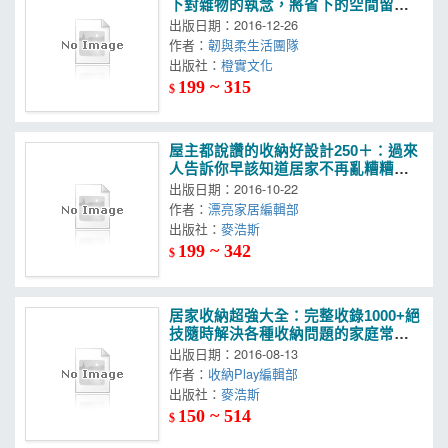
下對雜物的執念，將省下的空間留給
幸福！完整實景收納，掌握分類x抉擇
出版日期：2016-12-26
x定位3步驟，打造乾淨居家
作者：
韌與柔生活團隊
出版社：
橙實文化
199 ~ 315
$
屋主都說讚的收納好設計250＋：過來
人告訴你早該知道居家不再亂糟糟的
收納關鍵
出版日期：2016-10-22
作者：
漂亮家居編輯部
出版社：
麥浩斯
199 ~ 342
$
居家收納超強大全：完整收錄1000+絕
技隨時解決各種收納問題的家庭常備
書（2016暢銷增訂版）
出版日期：2016-08-13
作者：
收納Play編輯部
出版社：
麥浩斯
150 ~ 514
$