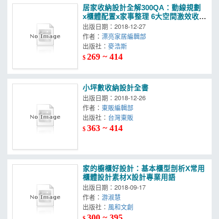
居家收納設計全解300QA：動線規劃
x櫃體配置x家事整理 6大空間激效收納
術
出版日期：2018-12-27
作者：
漂亮家居編輯部
出版社：
麥浩斯
269 ~ 414
$
小坪數收納設計全書
出版日期：2018-12-26
作者：
東販編輯部
出版社：
台灣東販
363 ~ 414
$
家的櫥櫃好設計：基本櫃型剖析X常用
櫃體設計素材X設計專業用語
出版日期：2018-09-17
作者：
游淑慧
出版社：
風和文創
300 ~ 395
$