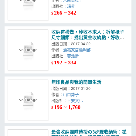
出版社：
瑞昇
266 ~ 342
$
收納這樣做，秒收不求人：拆解櫃子
尺寸細節，找出黃金收納點，好收好
拿才厲害
出版日期：2017-04-22
作者：
漂亮家居編輯部
出版社：
麥浩斯
192 ~ 334
$
無印良品與我的簡單生活
出版日期：2017-01-20
作者：
山口勢子
出版社：
平安文化
196 ~ 1,760
$
最強收納團隊傳授の3步驟收納術：拋