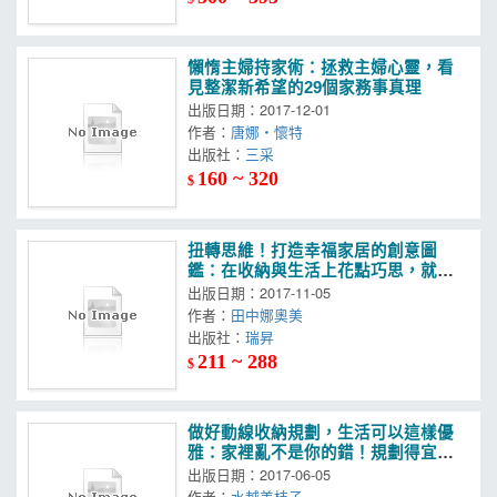
懶惰主婦持家術：拯救主婦心靈，看
見整潔新希望的29個家務事真理
出版日期：2017-12-01
作者：
唐娜‧懷特
出版社：
三采
160 ~ 320
$
扭轉思維！打造幸福家居的創意圖
鑑：在收納與生活上花點巧思，就能
打造舒適的居家環境
出版日期：2017-11-05
作者：
田中娜奧美
出版社：
瑞昇
211 ~ 288
$
做好動線收納規劃，生活可以這樣優
雅：家裡亂不是你的錯！規劃得宜就
能常保整潔乾淨！
出版日期：2017-06-05
作者：
水越美枝子