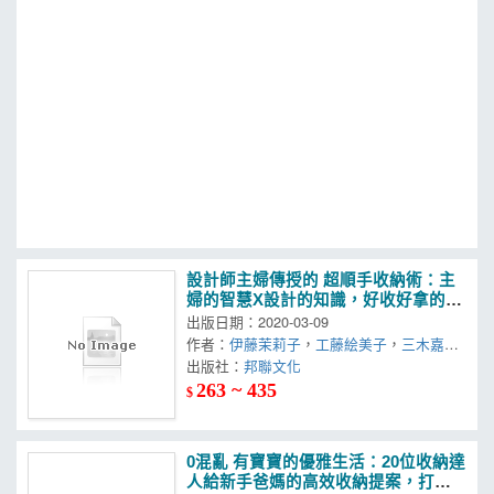
MOOK
找優惠
設計師主婦傳授的 超順手收納術：主
婦的智慧X設計的知識，好收好拿的收
納規劃，讓生活更舒適省力
出版日期：2020-03-09
作者：
伊藤茉莉子
，
工藤絵美子
，
三木嘉子
出版社：
邦聯文化
263 ~ 435
$
0混亂 有寶寶的優雅生活：20位收納達
人給新手爸媽的高效收納提案，打造