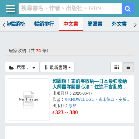
書店暢銷榜
暢銷排行
中文書
簡體書
外文書
買書網
首頁
居家收納（共
74
筆）
優惠活動
居家收納
最新書籍
書店暢銷榜
超圖解！家的零收納—日本最強收納
暢銷排行
大師團隊關鍵心法：住進不會亂的
家！動線收納＋尺寸剖析+櫃設計一次
出版日期：2020-06-17
中文書
給足
作者：
X-KNOWLEDGE
，
青木律典
，
安藤和
浩
出版社：
，
出原賢一
，
原點
柏木穗波
，
柏木 學
，
勝見
簡體書
紀子
，
菊田康平
，
鈴木信弘
，
關尾英隆
，
關
323 ~ 380
$
本龍太
，
高木 亮
，
田野惠利
，
中村和基
，
外文書
本間 至
，
水越美枝子
，
村上 讓
，
八島正
年
，
八島
雜誌