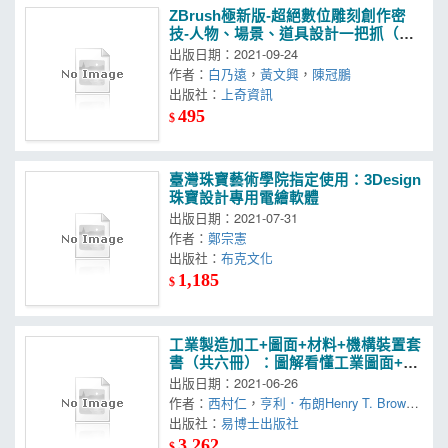
ZBrush極新版-超絕數位雕刻創作密
技-人物、場景、道具設計一把抓（熱
銷首薦）
出版日期：2021-09-24
作者：
白乃遠
，
黃文興
，
陳冠鵬
出版社：
上奇資訊
495
$
臺灣珠寶藝術學院指定使用：3Design
珠寶設計專用電繪軟體
出版日期：2021-07-31
作者：
鄭宗憲
出版社：
布克文化
1,185
$
工業製造加工+圖面+材料+機構裝置套
書（共六冊）：圖解看懂工業圖面+圖
解加工材料+圖解機械加工+圖解工業
出版日期：2021-06-26
製圖+圖解507種機械傳動+圖解精密切
作者：
西村仁
，
亨利．布朗Henry T. Brown
削加工
，
出版社：
大坪正人
易博士出版社
3,262
$