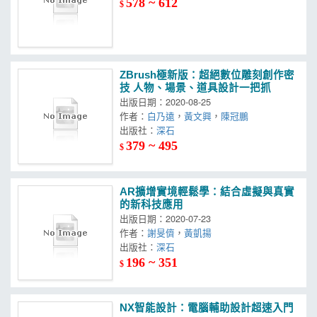
578 ~ 612
$
ZBrush極新版：超絕數位雕刻創作密
技 人物、場景、道具設計一把抓
出版日期：2020-08-25
作者：
白乃遠
，
黃文興
，
陳冠鵬
出版社：
深石
379 ~ 495
$
AR擴增實境輕鬆學：結合虛擬與真實
的新科技應用
出版日期：2020-07-23
作者：
謝旻儕
，
黃凱揚
出版社：
深石
196 ~ 351
$
NX智能設計：電腦輔助設計超速入門