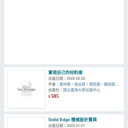
MOOK
找優惠
實現自己的材料庫
出版日期：2022-02-22
作者：
黃仲偉
，
吳泓錡
，
張慰慈
，
鄭翊良
，
楊文嘉
出版社：
，
游濟華
，
陳俊杉
國立臺灣大學出版中心
585
$
Solid Edge 機械設計寶典
出版日期：2022-01-01