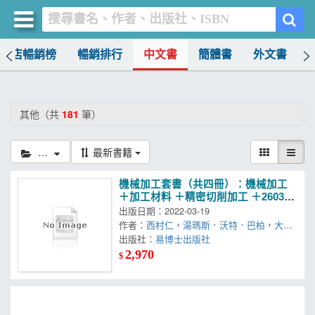
書店暢銷榜
暢銷排行
中文書
簡體書
外文書
買書網
首頁
其他（共
181
筆）
優惠活動
其他
最新書籍
書店暢銷榜
機械加工套書（共四冊）：機械加工
暢銷排行
＋加工材料 ＋精密切削加工 ＋2603種
機械裝置
出版日期：2022-03-19
中文書
作者：
西村仁
，
湯瑪斯．沃特．巴柏
，
大坪
正人
出版社：
易博士出版社
簡體書
2,970
$
外文書
雜誌