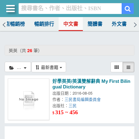
書店暢銷榜
暢銷排行
中文書
簡體書
外文書
買書網
首頁
英英（共
26
筆）
優惠活動
英英
最新書籍
書店暢銷榜
好學英英/英漢雙解辭典 My First Bilin
暢銷排行
gual Dictionary
出版日期：2016-08-05
中文書
作者：
三民書局編輯委員會
出版社：
三民
簡體書
315 ~ 456
$
外文書
雜誌