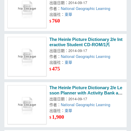
出版日期：2014-09-17
作者：
National Geographic Learning
出版社：
東華
760
$
The Heinle Picture Dictionary 2/e Int
eractive Student CD-ROM/1片
出版日期：2014-09-17
作者：
National Geographic Learning
出版社：
東華
475
$
The Heinle Picture Dictionary 2/e Le
sson Planner with Activity Bank and
Classroom Presentation Tool CD-R
出版日期：2014-09-17
OM/2片
作者：
National Geographic Learning
出版社：
東華
1,900
$