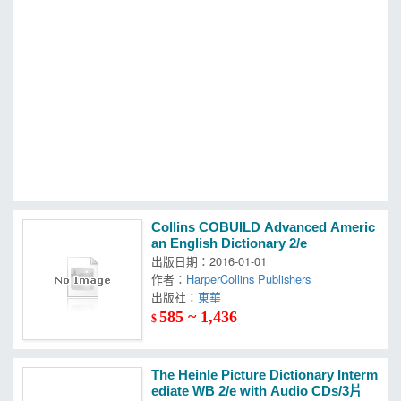
MOOK
找優惠
Collins COBUILD Advanced Americ
an English Dictionary 2/e
出版日期：2016-01-01
作者：
HarperCollins Publishers
出版社：
東華
585 ~ 1,436
$
The Heinle Picture Dictionary Interm
ediate WB 2/e with Audio CDs/3片