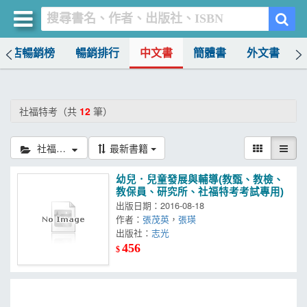
書店暢銷榜
暢銷排行
中文書
簡體書
外文書
買書網
首頁
社福特考（共
12
筆）
優惠活動
社福特考
最新書籍
書店暢銷榜
幼兒．兒童發展與輔導(教甄、教檢、
暢銷排行
教保員、研究所、社福特考考試專用)
出版日期：2016-08-18
中文書
作者：
張茂英
，
張瑛
出版社：
志光
簡體書
456
$
外文書
雜誌