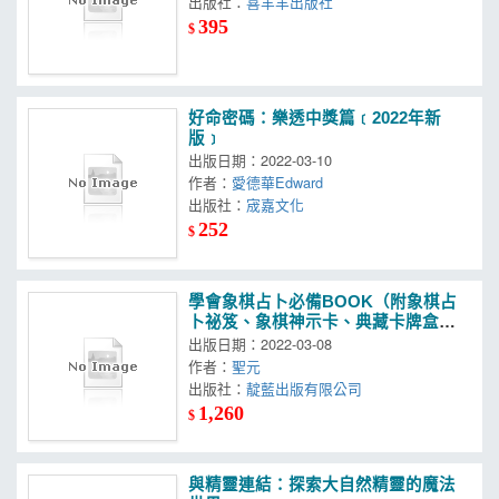
出版社：
喜羊羊出版社
395
$
好命密碼：樂透中獎篇﹝2022年新
版﹞
出版日期：2022-03-10
作者：
愛德華Edward
出版社：
宬嘉文化
252
$
學會象棋占卜必備BOOK（附象棋占
卜祕笈、象棋神示卡、典藏卡牌盒、
卡牌收納袋）
出版日期：2022-03-08
作者：
聖元
出版社：
靛藍出版有限公司
1,260
$
與精靈連結：探索大自然精靈的魔法