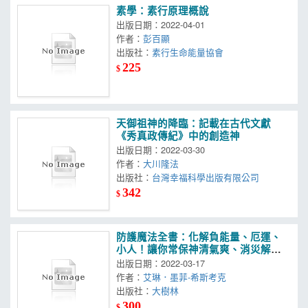
素學：素行原理概說
出版日期：2022-04-01
作者：
彭百顯
出版社：
素行生命能量協會
225
$
天御祖神的降臨：記載在古代文獻
《秀真政傳紀》中的創造神
出版日期：2022-03-30
作者：
大川隆法
出版社：
台灣幸福科學出版有限公司
342
$
防護魔法全書：化解負能量、厄運、
小人！讓你常保神清氣爽、消災解難
的100多種日常魔法
出版日期：2022-03-17
作者：
艾琳．墨菲-希斯考克
出版社：
大樹林
300
$