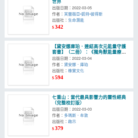
世界
出版日期：2022-03-05
作者：
芙蕾薇亞•凱特•彼得斯
出版社：
生命潛能
342
$
【黛安娜庫珀．連結高次元能量守護
套書】（二冊）：《獨角獸能量療
癒》、《龍族守護能量全書》
出版日期：2022-03-04
作者：
黛安娜．庫珀
出版社：
橡實文化
594
$
七重山：當代最具影響力的靈性經典
（完整校訂版）
出版日期：2022-03-03
作者：
多瑪斯．牟敦
出版社：
啟示
379
$