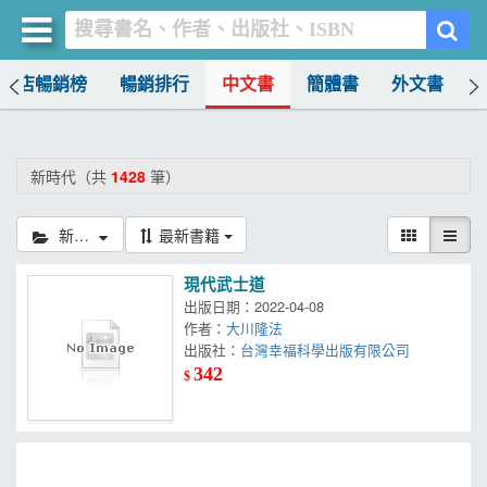
書店暢銷榜
暢銷排行
中文書
簡體書
外文書
買書網
首頁
新時代（共
1428
筆）
優惠活動
新時代
最新書籍
書店暢銷榜
現代武士道
暢銷排行
出版日期：2022-04-08
作者：
大川隆法
中文書
出版社：
台灣幸福科學出版有限公司
342
$
簡體書
外文書
雜誌