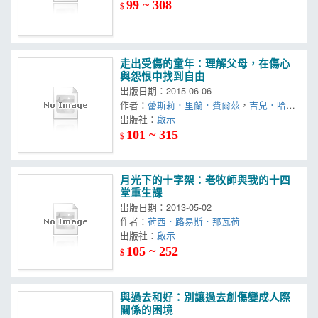
99 ~ 308
$
走出受傷的童年：理解父母，在傷心
與怨恨中找到自由
出版日期：2015-06-06
作者：
蕾斯莉．里蘭．費爾茲
，
吉兒．哈伯
德
出版社：
啟示
101 ~ 315
$
月光下的十字架：老牧師與我的十四
堂重生課
出版日期：2013-05-02
作者：
荷西．路易斯．那瓦荷
出版社：
啟示
105 ~ 252
$
與過去和好：別讓過去創傷變成人際
關係的困境