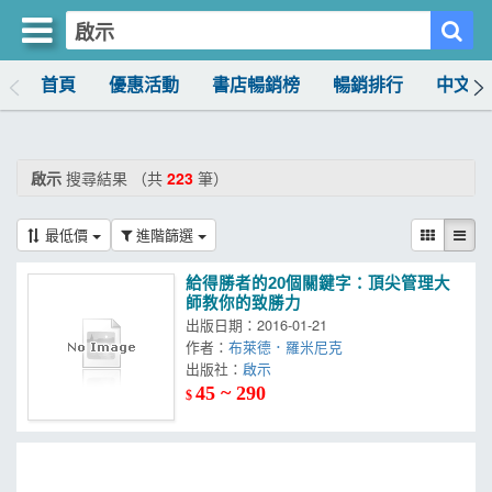
首頁
優惠活動
書店暢銷榜
暢銷排行
中文書
買書網
首頁
啟示
搜尋結果 （共
223
筆）
優惠活動
最低價
進階篩選
書店暢銷榜
給得勝者的20個關鍵字：頂尖管理大
暢銷排行
師教你的致勝力
出版日期：2016-01-21
中文書
作者：
布萊德．羅米尼克
出版社：
啟示
簡體書
45 ~ 290
$
外文書
雜誌