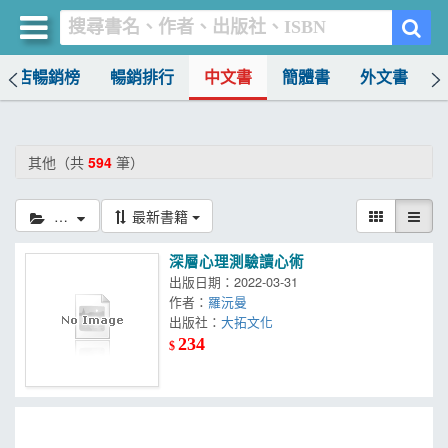
書店暢銷榜
暢銷排行
中文書
簡體書
外文書
買書網
首頁
其他（共
594
筆）
優惠活動
其他
最新書籍
書店暢銷榜
深層心理測驗讀心術
暢銷排行
出版日期：2022-03-31
作者：
羅沅曼
中文書
出版社：
大拓文化
234
$
簡體書
外文書
雜誌