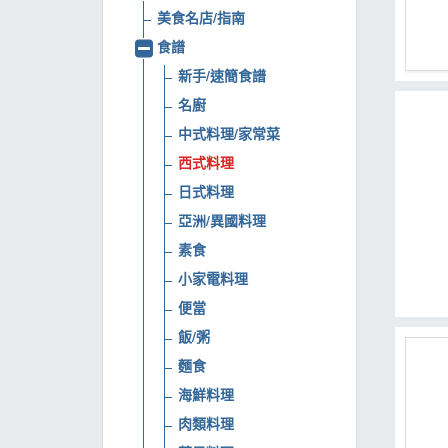
美食名店/指南
MOOK
食譜
找優惠
新手/速簡食譜
名廚
中式料理/家常菜
西式料理
日式料理
亞洲/異國料理
素食
小家電料理
便當
飯/粥
麵食
海鮮料理
肉類料理