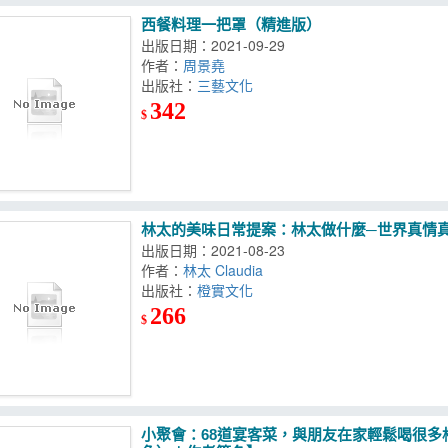
西餐料理一把罩（精進版）
出版日期：2021-09-29
作者：
周景堯
出版社：
三藝文化
342
$
林太的美味日常提案：林太做什麼─世界真情
出版日期：2021-08-23
作者：
林太 Claudia
出版社：
橙實文化
266
$
小聚會：68道宴客菜，與朋友在家輕鬆喝很