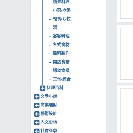
蔬果料理
小菜/冷盤
輕食/沙拉
湯
宴客料理
各式食材
醬料製作
開店食譜
婦幼食譜
其他/綜合
料理百科
文學小說
商業理財
藝術設計
人文史地
社會科學