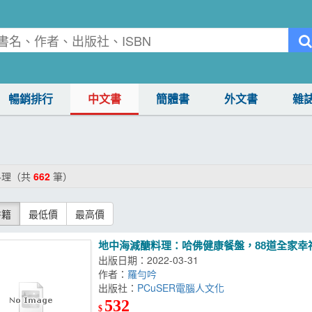
暢銷排行
中文書
簡體書
外文書
雜
料理（共
662
筆）
書籍
最低價
最高價
地中海減醣料理：哈佛健康餐盤，88道全家幸
出版日期：2022-03-31
作者：
羅勻吟
出版社：
PCuSER電腦人文化
532
$