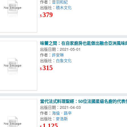
作者：
音羽和紀
出版社：
積木文化
379
$
味蕾之間：在自家廚房也能做出融合亞洲風味
出版日期：2021-05-01
作者：
許安琳
出版社：
白象文化
315
$
當代法式料理聖經：50位法國星級名廚的代表
出版日期：2021-04-03
作者：
海倫．路辛
出版社：
麥浩斯
1,125
$