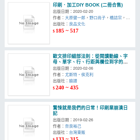
印刷．加工DIY BOOK (二冊合售)
出版日期：2020-02-20
作者：
大原健一郎
，
野口尚子
，
橋詰宗
，
Gr
aphic社編輯部
出版社：
良品文化
185 ~ 517
$
歐文排印細部法則：從閱讀動線、字
母、單字、行、行距與欄位到字的性
質，瑞士字體排印大師教你提升可讀
出版日期：2020-02-06
性的基礎知識與關鍵細節
作者：
尤斯特・侯克利
出版社：
臉譜
240 ~ 435
$
驚悚就是我們的日常！印刷業崩潰日
記
出版日期：2019-02-26
作者：
奈良裕己
出版社：
台灣東販
133 ~ 315
$