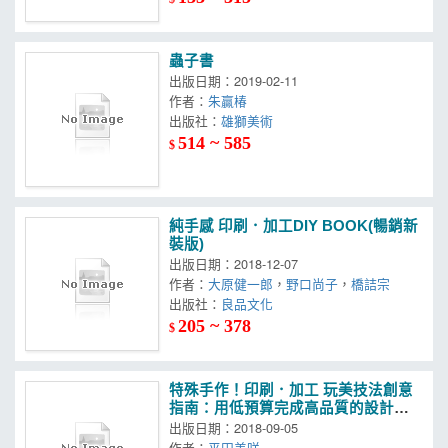
蟲子書
出版日期：2019-02-11
作者：
朱贏椿
出版社：
雄獅美術
514 ~ 585
$
純手感 印刷．加工DIY BOOK(暢銷新
裝版)
出版日期：2018-12-07
作者：
大原健一郎
，
野口尚子
，
橋詰宗
出版社：
良品文化
205 ~ 378
$
特殊手作！印刷．加工 玩美技法創意
指南：用低預算完成高品質的設計，
手創文藝工作者和同人誌創作者不可
出版日期：2018-09-05
或缺的一本基礎入門書
作者：
平田美咲