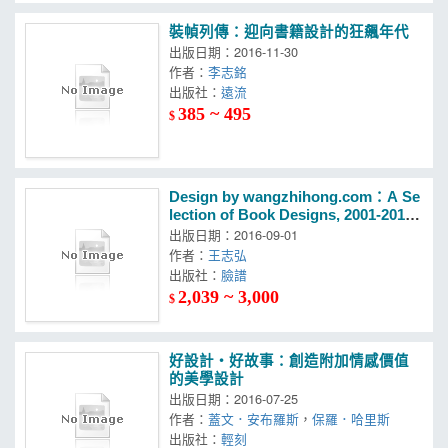
裝幀列傳：迎向書籍設計的狂飆年代
出版日期：2016-11-30
作者：
李志銘
出版社：
遠流
385 ~ 495
$
Design by wangzhihong.com：A Se
lection of Book Designs, 2001-2016
(王志弘作品選2001-2016)
出版日期：2016-09-01
作者：
王志弘
出版社：
臉譜
2,039 ~ 3,000
$
好設計‧好故事：創造附加情感價值
的美學設計
出版日期：2016-07-25
作者：
蓋文．安布羅斯
，
保羅．哈里斯
出版社：
輕刻