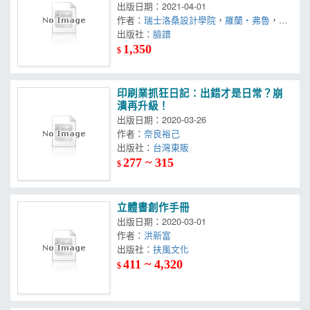
變世界美學的黃金年代
出版日期：2021-04-01
作者：
瑞士洛桑設計學院
，
羅蘭‧弗魯
，
路
易斯‧帕拉迪斯
出版社：
臉譜
，
弗朗索瓦‧拉波
1,350
$
印刷業抓狂日記：出錯才是日常？崩
潰再升級！
出版日期：2020-03-26
作者：
奈良裕己
出版社：
台灣東販
277 ~ 315
$
立體書創作手冊
出版日期：2020-03-01
作者：
洪新富
出版社：
扶風文化
411 ~ 4,320
$