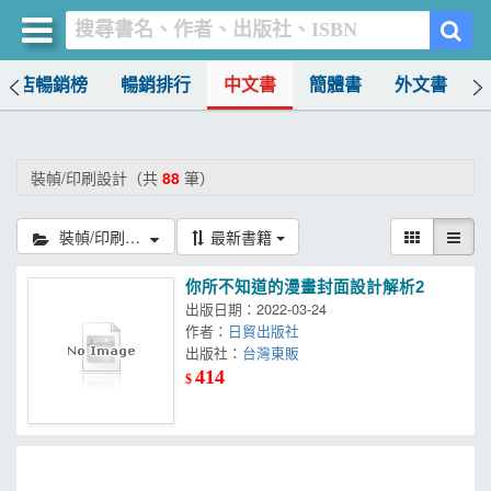
書店暢銷榜
暢銷排行
中文書
簡體書
外文書
買書網
首頁
裝幀/印刷設計（共
88
筆）
優惠活動
裝幀/印刷設計
最新書籍
書店暢銷榜
你所不知道的漫畫封面設計解析2
暢銷排行
出版日期：2022-03-24
作者：
日貿出版社
中文書
出版社：
台灣東販
414
$
簡體書
外文書
雜誌