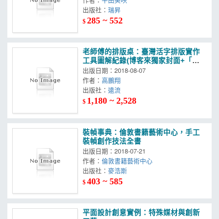
出版社：
瑞昇
285 ~ 552
$
老師傅的排版桌：臺灣活字排版實作
工具圖解紀錄(博客來獨家封面+「歲
月靜好」鉛字，加贈活印圖版)
出版日期：2018-08-07
作者：
高鵬翔
出版社：
遠流
1,180 ~ 2,528
$
裝幀事典：倫敦書籍藝術中心，手工
裝幀創作技法全書
出版日期：2018-07-21
作者：
倫敦書籍藝術中心
出版社：
麥浩斯
403 ~ 585
$
平面設計創意實例：特殊媒材與創新