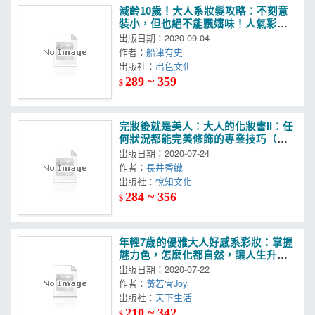
減齡10歲！大人系妝髮攻略：不刻意
裝小，但也絕不能飄嬸味！人氣彩妝
師傳授，50世代的恰到好處髮妝、保
出版日期：2020-09-04
養技巧！
作者：
船津有史
出版社：
出色文化
289 ~ 359
$
完妝後就是美人：大人的化妝書II：任
何狀況都能完美修飾的專業技巧（二
版）
出版日期：2020-07-24
作者：
長井香織
出版社：
悅知文化
284 ~ 356
$
年輕7歲的優雅大人好感系彩妝：掌握
魅力色，怎麼化都自然，讓人生升級
的自在妝容
出版日期：2020-07-22
作者：
黃若宜Joyi
出版社：
天下生活
210 ~ 342
$