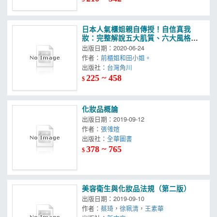
日本人氣櫃姐親自傳授！自信真我
妝：完整解說五大肌質、六大風格，
實現理想妝容
出版日期：2020-06-24
作者：
前櫃姐和田小姐。
出版社：
台灣角川
225 ~ 458
$
化妝品概論
出版日期：2019-09-12
作者：
張雂媗
出版社：
全華圖書
378 ~ 765
$
美容衛生與化妝品法規（第二版）
出版日期：2019-09-10
作者：
蔡琦
，
徐珮清
，
王素華