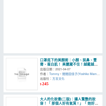
MOOK
找優惠
口罩底下的美顏術：小顏、挺鼻、豐
脣、蛋白肌！ 美麗藏不住！越戴越漂
亮！
出版日期：2021-04-07
作者：
Tommy
，
間間田佳子(Yoshiko Mama
da)
出版社：
，
川上愛子(Aiko Kawakami)
方言文化
245
$
大人的化妝書(二版)：讓人驚艷的妝
容！「 那個人好有氣質 ! 」「 她好漂