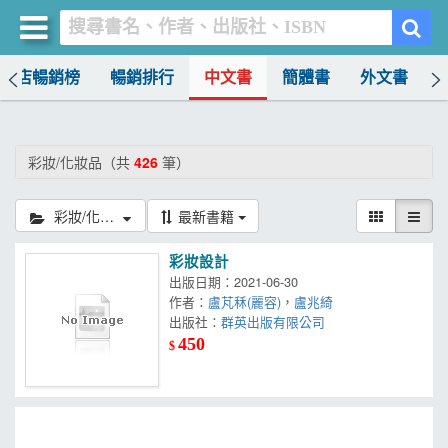
書店暢銷榜
暢銷排行
中文書
簡體書
外文書
買書網
首頁
彩妝/化妝品（共
426
筆）
優惠活動
彩妝/化妝品
最新書籍
書店暢銷榜
彩妝設計
暢銷排行
出版日期：2021-06-30
作者：
盧芃秝(麗容)
，
盧兆綺
中文書
出版社：
群英出版有限公司
450
$
簡體書
外文書
雜誌