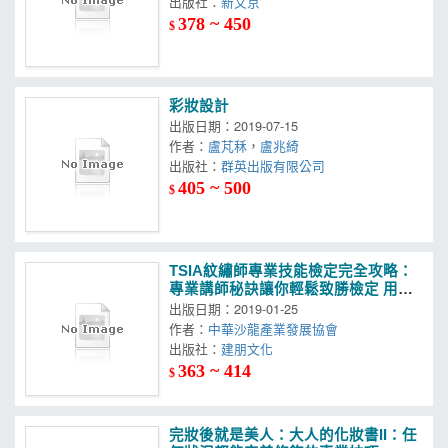
出版社：
新文京
378 ~ 450
$
彩妝設計
出版日期：2019-07-15
作者：
盧芃秝
，
盧兆綺
出版社：
群英出版有限公司
405 ~ 500
$
TSIA紋繡師專業技能檢定完全攻略：
專業講師秘訣讓你輕鬆致勝檢定 用對
的方式學習更有效率
出版日期：2019-01-25
作者：
中華沙龍產業發展協會
出版社：
建朋文化
363 ~ 414
$
完妝後就是美人：大人的化妝書II：任