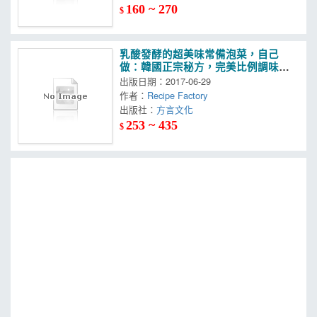
160 ~ 270
$
乳酸發酵的超美味常備泡菜，自己
做：韓國正宗秘方，完美比例調味，
防癌、燃脂、平衡體內ＰＨ值的極秘
出版日期：2017-06-29
健康食譜
作者：
Recipe Factory
出版社：
方言文化
253 ~ 435
$