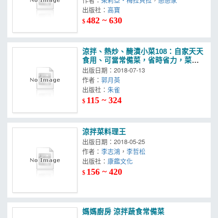
出版社：
高寶
482 ~ 630
$
涼拌、熱炒、醃漬小菜108：自家天天
食用、可當常備菜，省時省力，菜色
多變化
出版日期：2018-07-13
作者：
郭月英
出版社：
朱雀
115 ~ 324
$
涼拌菜料理王
出版日期：2018-05-25
作者：
李志鴻
，
李哲松
出版社：
康鑑文化
156 ~ 420
$
媽媽廚房 涼拌蔬食常備菜