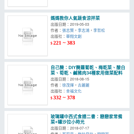
媽媽教你人氣蔬食涼拌菜
出版日期：2019-05-03
作者：
張志賢
，
李志鴻
，
李哲松
出版社：
華翔文創
221 ~ 383
$
自己醃：DIY醃蘿蔔乾、梅乾菜、酸白
菜、筍乾、鹹豬肉34種家用做菜配料
出版日期：2018-08-15
作者：
徐茂揮
，
古麗麗
出版社：
幸福文化
332 ~ 378
$
玻璃罐中西式食譜二書：戀戀家常備
菜+罐沙拉小時光
出版日期：2018-07-17
作者：
茱莉亞‧梅拉貝拉
，
戀戀家