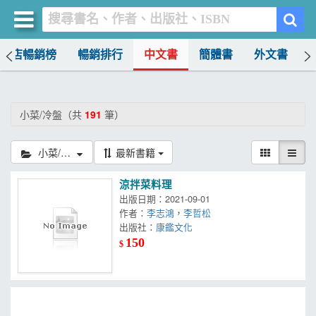
書店暢銷榜
暢銷排行
中文書
簡體書
外文書
買書網
首頁
小菜/冷盤（共
191
筆）
優惠活動
小菜/冷盤
最新書籍
書店暢銷榜
涼拌菜料理
暢銷排行
出版日期：2021-09-01
作者：
李志鴻
，
李哲松
中文書
出版社：
康鑑文化
150
$
簡體書
外文書
雜誌