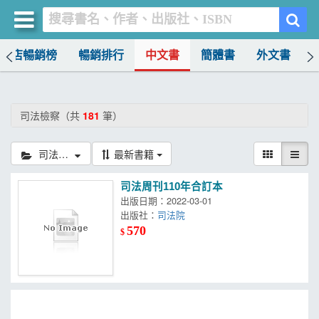
書店暢銷榜
暢銷排行
中文書
簡體書
外文書
買書網
首頁
司法檢察（共
181
筆）
優惠活動
司法檢察
最新書籍
書店暢銷榜
司法周刊110年合訂本
暢銷排行
出版日期：2022-03-01
出版社：
司法院
中文書
570
$
簡體書
外文書
雜誌