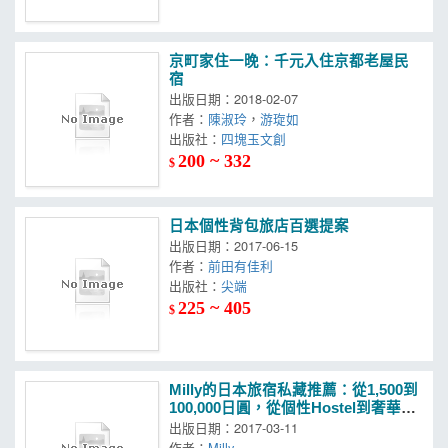
京町家住一晚：千元入住京都老屋民
宿
出版日期：2018-02-07
作者：
陳淑玲
，
游琁如
出版社：
四塊玉文創
200 ~ 332
$
日本個性背包旅店百選提案
出版日期：2017-06-15
作者：
前田有佳利
出版社：
尖端
225 ~ 405
$
Milly的日本旅宿私藏推薦：從1,500到
100,000日圓，從個性Hostel到奢華名
宿
出版日期：2017-03-11
作者：
Milly