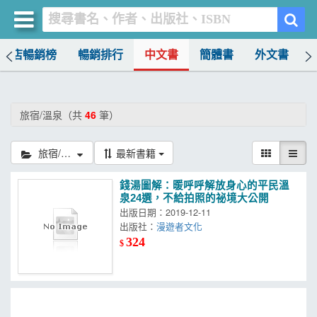
書店暢銷榜
暢銷排行
中文書
簡體書
外文書
買書網
首頁
旅宿/溫泉（共
46
筆）
優惠活動
旅宿/溫泉
最新書籍
書店暢銷榜
錢湯圖解：暖呼呼解放身心的平民溫
暢銷排行
泉24選，不給拍照的祕境大公開
出版日期：2019-12-11
中文書
出版社：
漫遊者文化
324
$
簡體書
外文書
雜誌