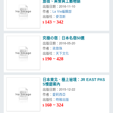
旅宿、美食與工藝物語
出版日期：2016-11-10
作者：
La Vie編輯部
出版社：
麥浩斯
143 ~ 342
$
究極の宿：日本名宿50選
出版日期：2016-05-20
作者：
梁旅珠
出版社：
天下文化
190 ~ 428
$
日本東北．極上祕境：JR EAST PAS
S慢遊案內
出版日期：2015-12-22
作者：
愛莉西亞
出版社：
時報出版
160 ~ 324
$