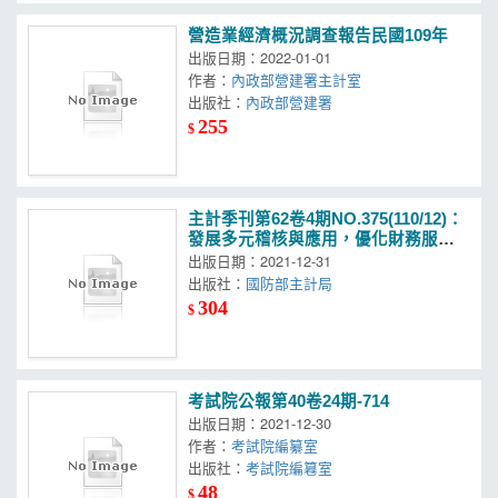
營造業經濟概況調查報告民國109年
出版日期：2022-01-01
作者：
內政部營建署主計室
出版社：
內政部營建署
255
$
主計季刊第62卷4期NO.375(110/12)：
發展多元稽核與應用，優化財務服務
與加值
出版日期：2021-12-31
出版社：
國防部主計局
304
$
考試院公報第40卷24期-714
出版日期：2021-12-30
作者：
考試院編纂室
出版社：
考試院編篹室
48
$