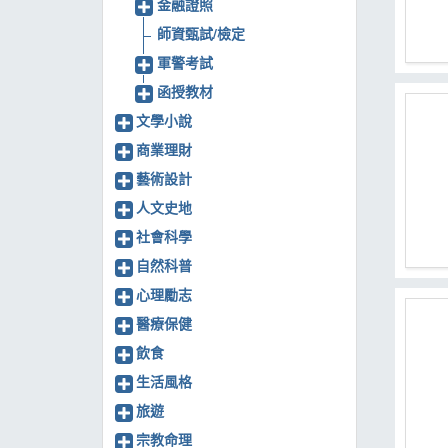
金融證照
師資甄試/檢定
軍警考試
函授教材
文學小說
商業理財
藝術設計
人文史地
社會科學
自然科普
心理勵志
醫療保健
飲食
生活風格
旅遊
宗教命理