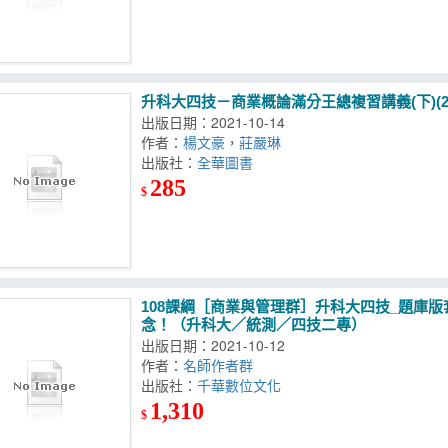
升科大四技－商業概論滿分王總複習講義(下)(20
出版日期：2021-10-14
作者：
楊文豪
，
莊嚴琳
出版社：
全華圖書
285
$
108課綱［商業與管理群］升科大四技_題庫版
念！（升科大／統測／四技二專）
出版日期：2021-10-12
作者：
名師作者群
出版社：
千華數位文化
1,310
$