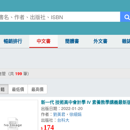
暢銷排行
中文書
簡體書
外文書
雜
商管（共
199
筆）
書籍
最低價
最高價
新一代 技術高中會計學 IV 素養教學講義最新
出版日期：2022-01-20
作者：
劉美君
，
徐細娟
出版社：
台科大
174
$