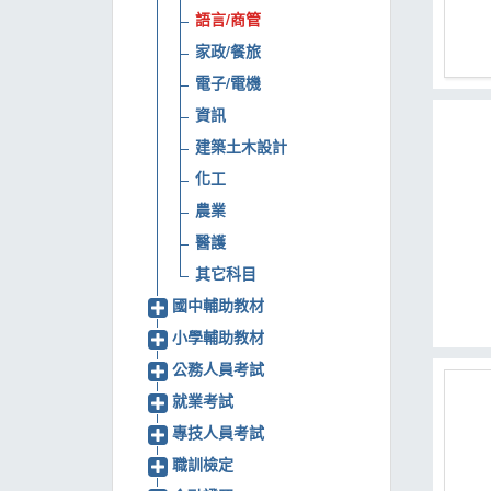
語言/商管
MOOK
家政/餐旅
找優惠
電子/電機
資訊
建築土木設計
化工
農業
醫護
其它科目
國中輔助教材
小學輔助教材
公務人員考試
就業考試
專技人員考試
職訓檢定