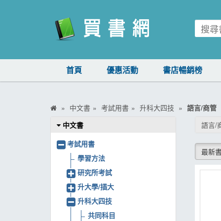
買書網
首頁
優惠活動
書店暢銷榜
首頁
優惠活動
中文書
考試用書
升科大四技
語言/商管
書店暢銷榜
中文書
語言/
暢銷排行
考試用書
最新
中文書
學習方法
研究所考試
簡體書
升大學/插大
外文書
升科大四技
雜誌
共同科目