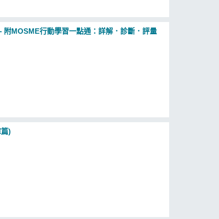
 - 附MOSME行動學習一點通：詳解．診斷．評量
篇)