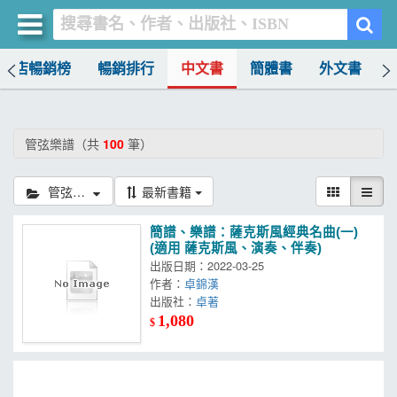
書店暢銷榜
暢銷排行
中文書
簡體書
外文書
買書網
首頁
管弦樂譜（共
100
筆）
優惠活動
管弦樂譜
最新書籍
書店暢銷榜
簡譜、樂譜：薩克斯風經典名曲(一)
暢銷排行
(適用 薩克斯風、演奏、伴奏)
出版日期：2022-03-25
中文書
作者：
卓錦漢
出版社：
卓著
簡體書
1,080
$
外文書
雜誌