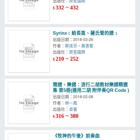
出版社：
原笙國際
332 ~ 432
$
Syrinx﹝給長笛、薩氏管的譜﹞
出版日期：2018-03-26
作者：
蔡佳芬
，
黃善聖
出版社：
原笙國際
210 ~ 252
$
簡譜、樂譜：流行二胡教材樂譜精選
集 第5冊(適用二胡 附伴奏QR Code )
出版日期：2018-02-08
作者：
林一鳳
出版社：
卓著
316 ~ 380
$
《牧神的午後》前奏曲