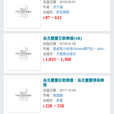
出版日期：2018-02-01
作者：
洪千惠
出版社：
原笙國際
87 ~ 612
$
烏克麗麗兒歌樂譜(4本)
出版日期：2018-01-05
作者：
夏威夷小結他Ukulele專門店
，
Johnny
Kwan
出版社：
，
Raingo Tong
才藝館出版社
1,033 ~ 1,368
$
烏克麗麗民歌精選：烏克麗麗彈唱樂
譜
出版日期：2017-10-02
作者：
張國霖
出版社：
麥書
220 ~ 558
$