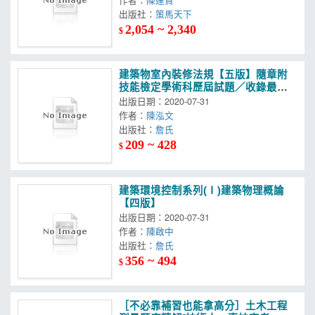
出版社：
策馬天下
2,054 ~ 2,340
$
建築物室內裝修法規【五版】隨章附
技能檢定學術科歷屆試題／收錄最新
複選題型
出版日期：2020-07-31
作者：
陳泓文
出版社：
詹氏
209 ~ 428
$
建築環境控制系列(Ⅰ)建築物理概論
【四版】
出版日期：2020-07-31
作者：
陳啟中
出版社：
詹氏
356 ~ 494
$
［不必靠補習也能拿高分］土木工程