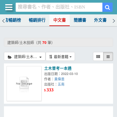
書店暢銷榜
暢銷排行
中文書
簡體書
外文書
買書網
首頁
建築師/土木技師（共
70
筆）
優惠活動
建築師/土木技師
最新書籍
書店暢銷榜
土木普考一本通
暢銷排行
出版日期：2022-03-10
作者：
黃偉恩
中文書
出版社：
五南
333
$
簡體書
外文書
雜誌