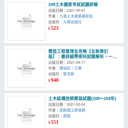
109土木國家考試試題詳解
出版日期：2021-05-07
作者：
九華土木建築補習班
出版社：
九樺出版社
523
$
營造工程管理全攻略【全新修訂
版】：最詳細學術科試題解析，一次
考取技術士證照
出版日期：2021-04-17
作者：
陳佑松
，
江軍
出版社：
麥浩斯
948
$
土木結構技師歷屆試題(109～104年)
出版日期：2021-02-04
作者：
高點理工師資群
出版社：
高點
551
$