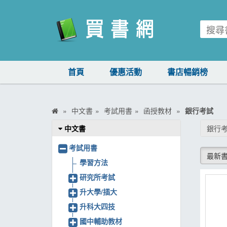
買書網
首頁
優惠活動
書店暢銷榜
首頁
優惠活動
中文書
考試用書
函授教材
銀行考試
書店暢銷榜
中文書
銀行
暢銷排行
考試用書
最新
中文書
學習方法
研究所考試
簡體書
升大學/插大
外文書
升科大四技
雜誌
國中輔助教材