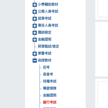
小學輔助教材
MOOK
公務人員考試
找優惠
就業考試
專技人員考試
職訓檢定
金融證照
師資甄試/檢定
軍警考試
函授教材
初考
高普考
特種考試
導遊領隊
金融證照
銀行考試