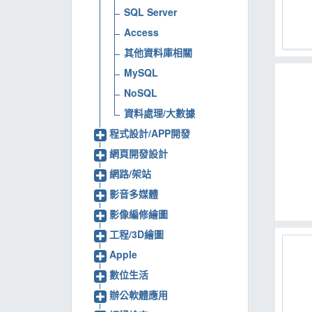
SQL Server
MOOK
Access
找優惠
其他資料庫相關
MySQL
NoSQL
資料處理/大數據
程式設計/APP開發
網頁開發設計
網路/架站
影音多媒體
影像編修繪圖
工程/3D繪圖
Apple
數位生活
辦公軟體應用