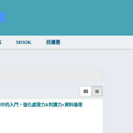
誌
MOOK
找優惠
理 入門中的入門，強化處理力&判讀力×資料倫理