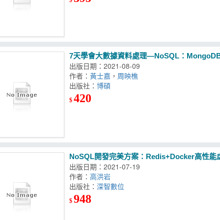
7天學會大數據資料處理—NoSQL：MongoD
出版日期：2021-08-09
作者：
黃士嘉
，
周映樵
出版社：
博碩
420
$
NoSQL開發完美方案：Redis+Docker高性
出版日期：2021-07-19
作者：
高洪岩
出版社：
深智數位
948
$