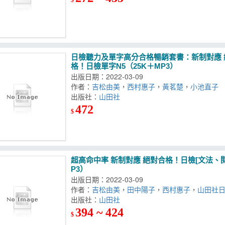
日檢聽力及單字高分合格暢銷套書：新制對應 
格！日檢單字N5（25K＋MP3）
出版日期：2022-03-09
作者：
吉松由美
，
西村惠子
，
黃茗楚
，
小池直子
出版社：
山田社
472
$
超高命中率 新制對應 絕對合格！日檢[文法、閱讀
P3）
出版日期：2022-03-09
作者：
吉松由美
，
田中陽子
，
西村惠子
，
山田社
出版社：
山田社
394 ~ 424
$