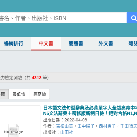
暢銷排行
中文書
簡體書
外文書
雜
能力檢定測驗（共
4313
筆）
書籍
最低價
最高價
日本語文法句型辭典及必背單字大全超高命中率套書
N5文法辭典＋精修版新制日檢！絕對合格N1,N2,
出版日期：2022-04-08
作者：
吉松由美
，
田中陽子
，
西村惠子
，
千田晴
出版社：
山田社