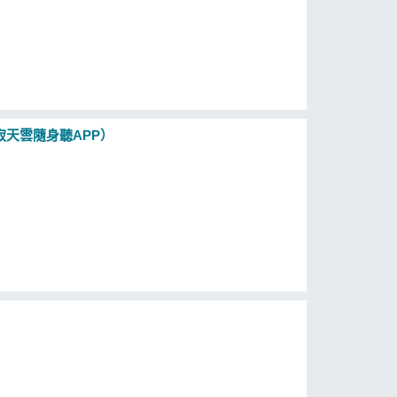
寂天雲隨身聽APP）