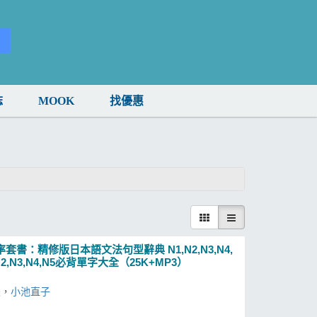
誌
MOOK
找優惠
：精修版日本語文法句型辭典 N1,N2,N3,N4,
N3,N4,N5必背單字大全（25K+MP3）
夫
，
小池直子