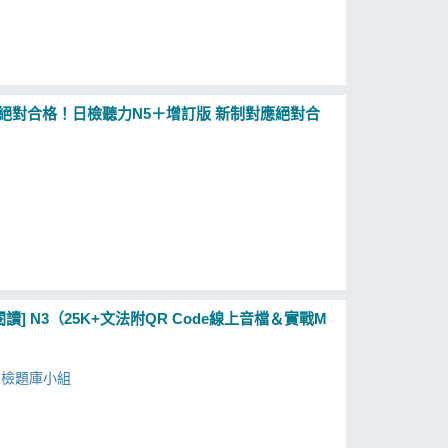
絕對合格！日檢聽力N5＋增訂版 新制對應絕對合
] N3（25K+文法附QR Code線上音檔＆實戰M
日檢題庫小組