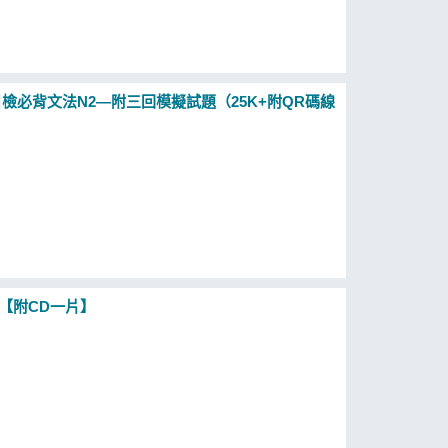
日檢必背文法N2—附三回模擬試題（25K+附QR碼線
【附CD一片】