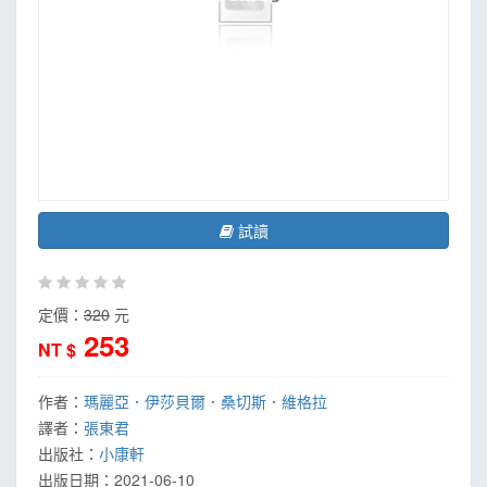
試讀
定價：
320
元
253
NT $
作者：
瑪麗亞．伊莎貝爾．桑切斯．維格拉
譯者：
張東君
出版社：
小康軒
出版日期：
2021-06-10