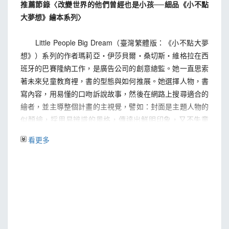
推薦節錄〈改變世界的他們曾經也是小孩──細品《小不點
大夢想》繪本系列〉
Little People Big Dream（臺灣繁體版：《小不點大夢
想》）系列的作者瑪莉亞・伊莎貝爾・桑切斯・維格拉在西
班牙的巴賽隆納工作，是廣告公司的創意總監。她一直思索
著未來兒童教育裡，書的型態與如何推展。她選擇人物，書
寫內容，用易懂的口吻訴說故事，然後在網路上搜尋適合的
繪者，並主導整個計畫的主視覺，譬如：封面是主題人物的
似顏繪，採用易辨識的風格，傳達出鮮明印象，又不失童
趣。
看更多
跳脫偉人傳記的刻板印象，圖文並茂的內容，將那些站
在各領域巔峰的耀眼大人物縮回小不點，隨著故事中摸索長
大。文字淺顯易懂但意涵深遠，書末另附一張跨頁紀事表是
繪本特點。放眼當今國際出版界，這是個空前的成功案例。
獨具風格的書系，目前已快速拓展成近百本名人故事的龐大
系列，並且持續加溫中，深受全球讀者喜愛。