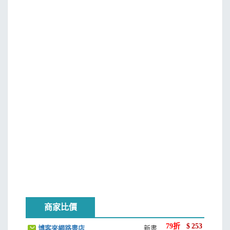
作者運用了非常簡短的說故事模式，從漫長的史實中挑
選出特別值得學習的點，強化不同主角之所以成功的人格特
質與人生經驗。我們感受到精簡文字的背後，讓喜歡聽故事
的孩子們體驗對人生的憧憬，而共讀的大人也因此更瞭解歷
史上令人欽仰的人物。
一開始雖然從傑出女孩出發，接續的出版主題也安排了
男孩的尋夢旅程。他們分布的領域既多元又獨特，涵蓋教育
家、發明家、藝術家、時尚明星、科學家、探險家、作家、
思考者、社運者、企業領袖，從科學發現、藝術人文、人權
社會、科技創新、挑戰自我等面向，為小讀者們在不同領域
撒下夢想的種子，從不同的人物身上學得生命的力量，與經
典相伴成長。
商家比價
79
折
$
253
博客來網路書店
新書