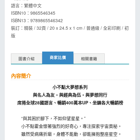
語言：
繁體中文
ISBN10：9865546345
ISBN13：
9789865546342
裝訂：精裝 / 32頁 / 20 x 24.5 x 1 cm / 普通級 / 全彩印刷 / 初
版
商家比價
圖書介紹
相關書籍
內容簡介
小不點大夢想系列
與名人為友‧與經典為伍‧與夢想同行
席捲全球28國語言、暢銷400萬本UP、坐鎮各大暢銷榜
“與其困於腳下，不如仰望星星。”
小不點霍金懷著強烈的好奇心，專注探索宇宙奧秘。
雖然受病痛折磨，身體不能動，卻能擁抱整座星空。