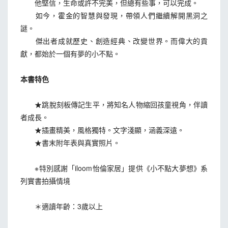
他堅信，生命或許不完美，但總有些事，可以完成。
如今，霍金的智慧與發現，帶領人們繼續解開黑洞之
謎。
傑出者成就歷史、創造經典、改變世界。而偉大的貢
獻，都始於一個有夢的小不點。
本書特色
★跳脫刻板傳記生平，將知名人物縮回孩童視角，伴讀
者成長。
★插畫精美，風格獨特。文字淺顯，涵義深遠。
★書末附年表與真實照片。
※特別感謝「iloom怡倫家居」提供《小不點大夢想》系
列實書拍攝情境
＊適讀年齡：3歲以上