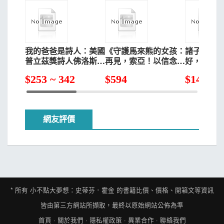
我的爸爸是詩人：美國
《守護馬來熊的女孩：
諸子百家的
普立茲獎詩人佛洛斯特
再見，索亞！以信念燃
好，孟子
的故事
亮夢想的旅程》(真實
$
253 ~ 342
$
594
$
142 ~ 
故事改編，隨書附贈手
繪海報)
網友評價
* 所有
小不點大夢想：史蒂芬．霍金
的書籍比價、價格、開箱文等資訊
皆由第三方網站所擷取，最終以原始網站公佈為準
首頁
·
關於我們
·
隱私權政策
·
異業合作
·
聯絡我們