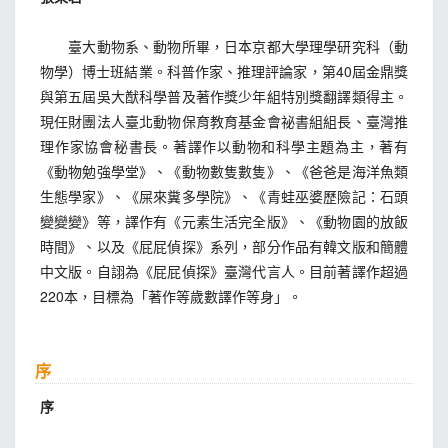
臺大動物系、動物所畢，日本京都大學理學研究科（動
物學）博士班結業。科普作家、推理評論家，第40屆金鼎獎
與第五屆吳大猷科學普及著作獎少年組特別獎翻譯類得主。
現任財團法人臺北動物保育教育基金會祕書組組長、臺灣推
理作家協會秘書長。著譯作以動物和科學主題為主，著有
《動物勉強學堂》、《動物數隻數隻》、《爸爸是海洋魚類
生態學家》、《屎來糞多學院》、《青蛙巫婆歷險記：石頭
變變變》等，譯作有《元素生活完全版》、《動物園的放飯
時間》、以及《屁屁偵探》系列，部分作品有韓文版和簡體
中文版。自詡為《屁屁偵探》臺灣代言人。目前著譯作超過
220本，目標為「著作等歲數譯作等身」。
序
序