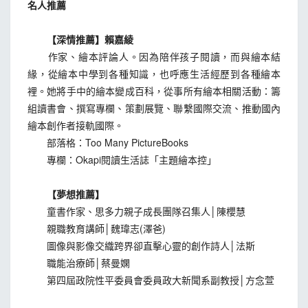
名人推薦
【深情推薦】賴嘉綾
作家、繪本評論人。因為陪伴孩子閱讀，而與繪本結
緣，從繪本中學到各種知識，也呼應生活經歷到各種繪本
裡。她將手中的繪本變成百科，從事所有繪本相關活動：籌
組讀書會、撰寫專欄、策劃展覽、聯繫國際交流、推動國內
繪本創作者接軌國際。
部落格：Too Many PictureBooks
專欄：Okapi閱讀生活誌「主題繪本控」
【夢想推薦】
童書作家、思多力親子成長團隊召集人│陳櫻慧
親職教育講師│魏瑋志(澤爸)
圖像與影像交織跨界卻直擊心靈的創作詩人│法斯
職能治療師│蔡曼嫻
第四屆政院性平委員會委員政大新聞系副教授│方念萱