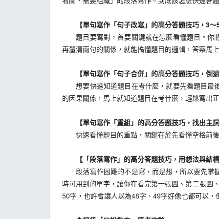
看圖、需要組織」的段落寫作。到底該怎麼快速答
【單句寫作「句子改寫」的高分答題技巧，3～5
題目要寫對，首要關鍵就在怎麼看懂題目。你將從
再釐清兩句的關係，就能搞懂題目的邏輯，答案馬
【單句寫作「句子合併」的高分答題技巧，倒過
想要快速知道題目在考什麼，就要先看題目最後一
的因果關係，馬上就知道題目在考什麼，輕鬆寫出
【單句寫作「重組」的高分答題技巧，找出主詞
快速看懂題目的重點，關鍵在於先看懂空格前後的
【「段落寫作」的高分答題技巧，用想法與結構
段落寫作困難的不是寫，而是想，所以要先掌握英
時可用到的單字，讓你在看完第一張圖、第二張圖、
50字，也許會讓人以為48字、49字好像也都可以