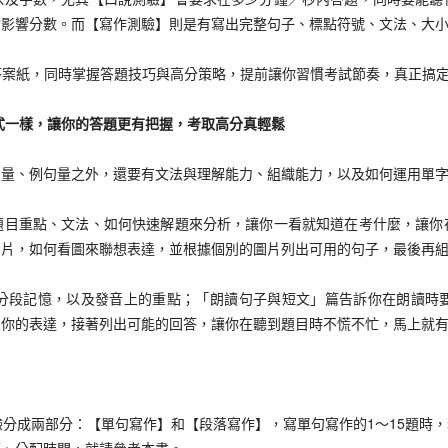
會影響分數。而【寫作測驗】則是有寫出完整句子、標點符號、文法、大
案紙，同時掌握答題技巧與高分策略，提前讓你習慣考試節奏，真正搞定
一樣，讓你的答題更有把握，考取高分真輕鬆
、例句量之外，還要有文法與理解能力、組織能力，以及如何運用單字
重點、文法、如何快速解題來分析，讓你一看就知道在考什麼，讓你
圖片，如何看圖來聯想表達，並根據個別的圖片列出可用的句子，最後再
段記憶，以及發音上的重點；「朗讀句子與短文」篇告訴你在朗讀時要
想你的表達，接著列出可能的回答，讓你在聽到題目時不慌不忙，馬上就
分成兩部分：【單句寫作】和【段落寫作】，寫單句寫作的1～15題時，