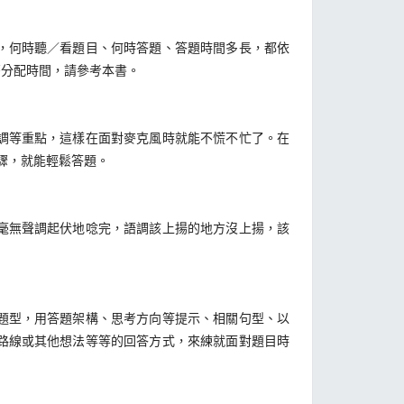
，何時聽／看題目、何時答題、答題時間多長，都依
麼分配時間，請參考本書。
調等重點，這樣在面對麥克風時就能不慌不忙了。在
驟，就能輕鬆答題。
毫無聲調起伏地唸完，語調該上揚的地方沒上揚，該
題型，用答題架構、思考方向等提示、相關句型、以
路線或其他想法等等的回答方式，來練就面對題目時