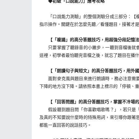
◆初級「口說能力」應考攻略
「口說能力測驗」的整個測驗分成三部分：【複誦
指示操作。關鍵在於怎麼先聽／看懂題目，接著才
【「複誦」的高分答題技巧，用超強分段記憶法
只要掌握了聽錄音的小撇步，一聽到音檔後就會分
這裡，初學者最怕聽完音檔之後，就忘了題目在播什
【「朗讀句子與短文」的高分答題技巧，用外國
面對麥克風與題目來進行朗讀時，務必注意需要「
下降的地方沒下降。請依照本書上標示的「停頓、重
【「回答問題」的高分答題技巧，掌握不冷場的
假設聽到題目問「你喜歡唱歌嗎？」，若只是「喜
及真的不知要說什麼時的特殊用詞，來引導你跟著
都能一直回答的說話技巧。