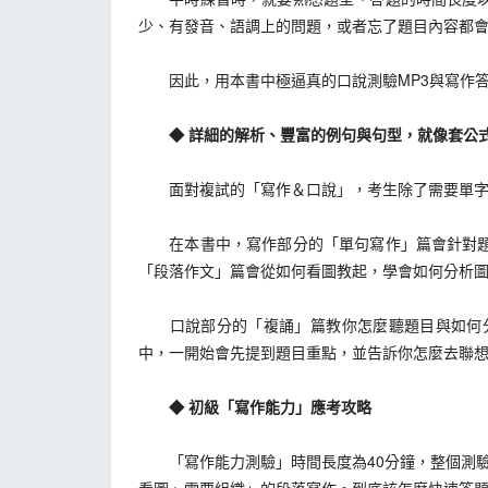
少、有發音、語調上的問題，或者忘了題目內容都
因此，用本書中極逼真的口說測驗MP3與寫作答
◆ 詳細的解析、豐富的例句與句型，就像套公式
面對複試的「寫作＆口說」，考生除了需要單字量
在本書中，寫作部分的「單句寫作」篇會針對題目
「段落作文」篇會從如何看圖教起，學會如何分析
口說部分的「複誦」篇教你怎麼聽題目與如何分
中，一開始會先提到題目重點，並告訴你怎麼去聯
◆ 初級「寫作能力」應考攻略
「寫作能力測驗」時間長度為40分鐘，整個測驗