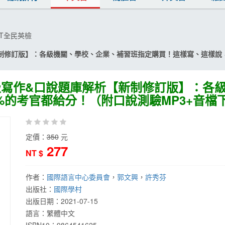
PT全民英檢
【新制修訂版】：各級機關、學校、企業、補習班指定購買！這樣寫、這樣說
檢初級寫作&口說題庫解析【新制修訂版】：
%的考官都給分！（附口說測驗MP3+音檔
定價：
350
元
277
NT $
作者：
國際語言中心委員會
，
郭文興
，
許秀芬
出版社：
國際學村
出版日期：
2021-07-15
語言：
繁體中文