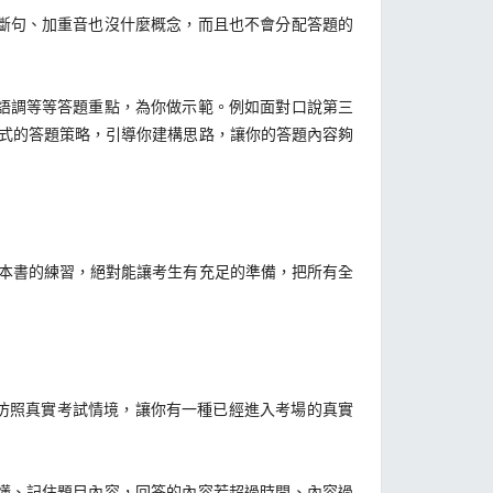
斷句、加重音也沒什麼概念，而且也不會分配答題的
語調等等答題重點，為你做示範。例如面對口說第三
式的答題策略，引導你建構思路，讓你的答題內容夠
本書的練習，絕對能讓考生有充足的準備，把所有全
仿照真實考試情境，讓你有一種已經進入考場的真實
懂、記住題目內容，回答的內容若超過時間、內容過