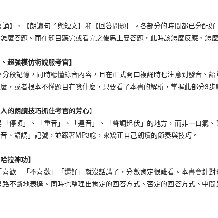
】、【朗讀句子與短文】和【回答問題】。各部分的時間都已分配好
是怎麼答題。而在題目聽完或看完之後馬上要答題，此時該怎麼反應、怎
、超強模仿術說服考官】
段記憶，同時聽懂錄音內容，且在正式開口複誦時也注意到發音、語
麼，或者根本不懂題目在唸什麼，只要看了本書的解析，掌握此部分3步
人的朗讀技巧抓住考官的芳心】
停頓」、「重音」、「連音」、「聲調起伏」的地方，而非一口氣、
音、語調」記號，並跟著MP3唸，來矯正自己朗讀的節奏與技巧。
哈拉神功】
歡」「不喜歡」「還好」就沒話講了，分數肯定很難看。本書會針對
思路不斷地表達。同時也整理出肯定的回答方式、否定的回答方式、中間