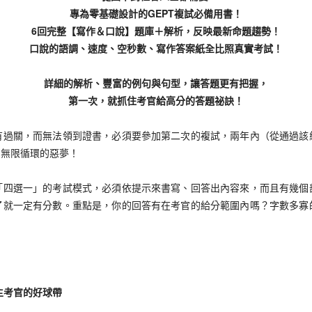
專為零基礎設計的GEPT複試必備用書！
6回完整【寫作＆口說】題庫＋解析，反映最新命題趨勢！
口說的語調、速度、空秒數、寫作答案紙全比照真實考試！
詳細的解析、豐富的例句與句型，讓答題更有把握，
第一次，就抓住考官給高分的答題祕訣！
關，而無法領到證書，必須要參加第二次的複試，兩年內（從通過該
了無限循環的惡夢！
選一」的考試模式，必須依提示來書寫、回答出內容來，而且有幾個
了就一定有分數。重點是，你的回答有在考官的給分範圍內嗎？字數多寡
主考官的好球帶