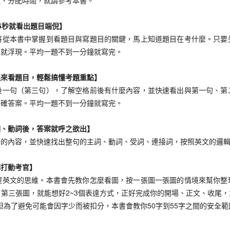
題、分配時間，就請參考本書。
秒就看出題目端倪】
本書中掌握到看題目與寫題目的關鍵，馬上知道題目在考什麼。只要
上就浮現。平均一題不到一分鐘就寫完。
來看題目，輕鬆搞懂考題重點】
句（第三句），了解空格前後有什麼內容，並快速看出與第一句、第
正確答案。平均一題不到一分鐘就寫完。
、動詞後，答案就呼之欲出】
內容，並快速找出整句的主詞、動詞、受詞、連接詞，按照英文的邏輯
打動考官】
文的思維。本書會先教你怎麼看圖，按一張圖一張圖的情境來幫你整
第三張圖，就能想好2~3個表達方式，正好完成你的開場、正文、收尾
，但為了避免可能會因字少而被扣分，本書會教你50字到55字之間的安全範