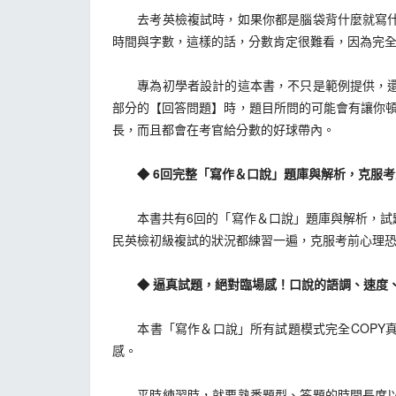
去考英檢複試時，如果你都是腦袋背什麼就寫什麼
時間與字數，這樣的話，分數肯定很難看，因為完
專為初學者設計的這本書，不只是範例提供，還教
部分的【回答問題】時，題目所問的可能會有讓你
長，而且都會在考官給分數的好球帶內。
◆ 6回完整「寫作＆口說」題庫與解析，克服考
本書共有6回的「寫作＆口說」題庫與解析，試題
民英檢初級複試的狀況都練習一遍，克服考前心理
◆ 逼真試題，絕對臨場感！口說的語調、速度、
本書「寫作＆口說」所有試題模式完全COPY真
感。
平時練習時，就要熟悉題型、答題的時間長度以及