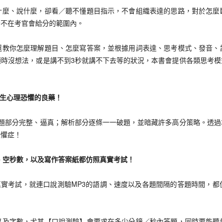
、說什麼，卻看／聽不懂題目指示，不會組織表達的思路，對於怎麼
全不在考官會給分的範圍內。
你怎麼理解題目、怎麼寫答案，並根據用詞表達、思考模式、發音、
頓時沒想法，或是講不到3秒就講不下去等的狀況，本書會提供各類思考模
生心理恐懼的良藥！
部分完整、逼真；解析部分逐條一一破題，並暗藏許多高分策略。透過
恐懼症！
空秒數，以及寫作答案紙都仿照真實考試！
實考試，就連口說測驗MP3的語調、速度以及各題間隔的答題時間，都
字數，尤其【口說測驗】會要求在多少分鐘／秒內答題，同時要能聽