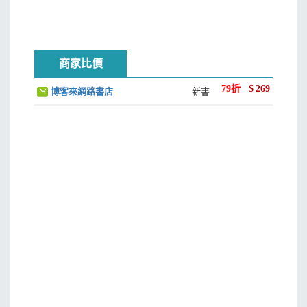
醒醒吧！其實你身不由己。人在江湖必須自我拘束，把
自己的主張和價值都極小化，才能在同溫層裡和大家一起取
暖、排除異己。
商家比價
當一個人無法自在表達價值與立場時，就很難有自己的
79
折
$
269
博客來網路書店
新書
樣子，於是心理勵志書如雨後春筍，教大家如何生活，強調
要做自己。話是這樣說，然而做起來不容易，為什麼呢？
過去填鴨式生活的嚴謹結構，在網路崛起後，所有型態
都變了。爆炸式的自由讓資訊多到超載，人際相處也更多
元、複雜，很多人不見得適應這樣的轉變，反而無所適從，
加上資訊焦慮、生活窮忙，哪有什麼時間好好做自己？很多
人可能連有助於做自己的工具是什麼都不知道。
▎掌握心理工具，看清社會影響
你是誰，以及你的人生，都是靠不斷做決定及有所作為