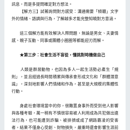
訊息，而是多提問確定對方想法。
【解方三】試著詢問對方感受：溝通需要「傾聽」文字
外的情緒、語調與行為，了解越多才能完整知曉對方意涵。
這三個解方能有效解決人際問題，無論是男女、夫妻情
感、親子互動、同事或團體小圈圈等都能迎刃而解。
★第三步：社會生活不盲從，懂挑對時機做自己
人類是群居動物，也因為多人一起生活勢必產生「規
則」，並且經過長時間積累與傳承會形成文化和「群體潛意
識」，深刻地影響人們情緒和作為，甚至是大規模的集體性
行動。
身處社會環境當中的你，很難置身事外而受到他人影響
與各種考驗，萬一稍有不慎很容易被人利用成為共犯做出違
法行為，也可能遭到詐騙、被排擠或成了網路霸凌的受害
者，結果不僅身心受創、財物損失，嚴重時還會影響生涯前