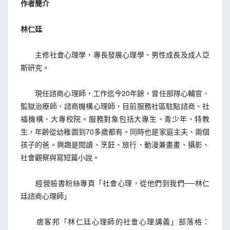
作者簡介
林仁廷
主修社會心理學，專長發展心理學、男性成長及成人亞
斯研究。
現任諮商心理師，工作迄今20年餘，曾任部隊心輔官、
監獄治療師、諮商機構心理師，目前服務社區駐點諮商、社
福機構、大專校院。服務對象包括大專生、青少年、特教
生，年齡從幼稚園到70多歲都有。同時也是家庭主夫、兩個
孩子的爸。興趣是閱讀、烹飪、旅行、動漫兼畫畫、攝影、
社會觀察與寫短篇小說。
經營臉書粉絲專頁「社會心理，從他們到我們──林仁
廷諮商心理師」
痞客邦「林仁廷心理師的社會心理講義」部落格：