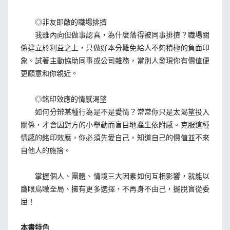
◎非友即敵的職場排擠
我雖內向但做事認真，為什麼落得被同事排擠？職場關
係建立於利益之上，只做好本分難免給人不夠積極的負面印
象。試著主動協助同事或公司雜務，當別人發現你有價值便
更願意和你親近。
◎銘印效應的情感渴望
如何分辨某種行為是不是愛情？常常你只是太渴望投入
關係，才會因對方的小舉動而盲目地產生依附感。克服這種
情感的銘印效應，你必須先愛自己，知道自己的價值並不來
自他人的施捨。
掌握個人、團體、情境三大因素如何互相影響，就能以
鷹眼鳥瞰全局、擁有更多選擇，不再身不由己，擺脫盲從委
屈！
本書特色