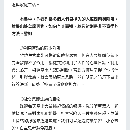
途與家庭生活。
本書中，作者列舉多個人們易掉入的人際問題與陷阱，
並提出該怎麼面對、如何全身而退，以及辨別是非不盲從的
方法。譬如──
◎利用盲點的騙徒陷阱
雖然生物本能可趨避危險與惡意，但在人類詐騙伎倆下
完全發揮不了作用。騙徒其實利用了人性的心理盲點，利用
資訊落差，引導當事人錯誤判斷。當對方佈局掌握了你的情
緒、引爆焦慮，就會限縮原本思路，並在明示╱暗示下做出
錯誤決斷，最後「被賣了還謝謝對方」。
◎社會集體焦慮的產物
媒體每天產出大量挑起情緒的報導，我該隨著眾人一起
憤慨嗎？面對未知和動盪，社會常陷入一種集體焦慮，並藉
由情緒的抒發來逃避焦慮。我們可以透過持續學習、小心查
證，自主思考避免跟風。