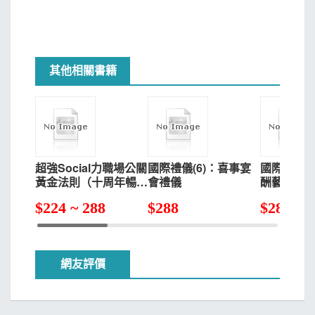
其他相關書籍
超強Social力職場公關
國際禮儀(6)：喜事宴
國際禮儀(
黃金法則（十周年暢銷
會禮儀
酬藝術
慶功版）
$
224 ~ 288
$
288
$
288
網友評價