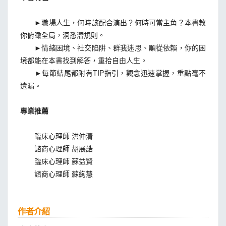
►職場人生，何時該配合演出？何時可當主角？本書教
你俯瞰全局，洞悉潛規則。
►情緒困境、社交陷阱、群我迷思、順從依賴，你的困
境都能在本書找到解答，重拾自由人生。
►每節結尾都附有TIP指引，觀念迅速掌握，重點毫不
遺漏。
專業推薦
臨床心理師 洪仲清
諮商心理師 胡展誥
臨床心理師 蘇益賢
諮商心理師 蘇絢慧
作者介紹