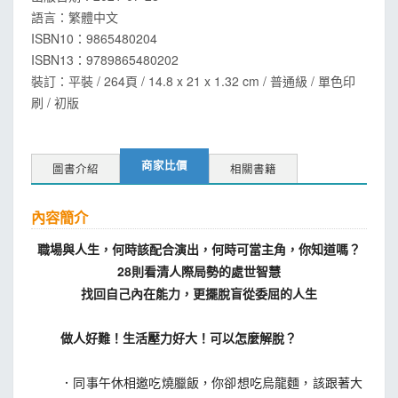
語言：
繁體中文
ISBN10：9865480204
ISBN13：
9789865480202
裝訂：平裝 / 264頁 / 14.8 x 21 x 1.32 cm / 普通級 / 單色印
刷 / 初版
商家比價
圖書介紹
相關書籍
內容簡介
職場與人生，何時該配合演出，何時可當主角，你知道嗎？
28則看清人際局勢的處世智慧
找回自己內在能力，更擺脫盲從委屈的人生
做人好難！生活壓力好大！可以怎麼解脫？
．同事午休相邀吃燒臘飯，你卻想吃烏龍麵，該跟著大