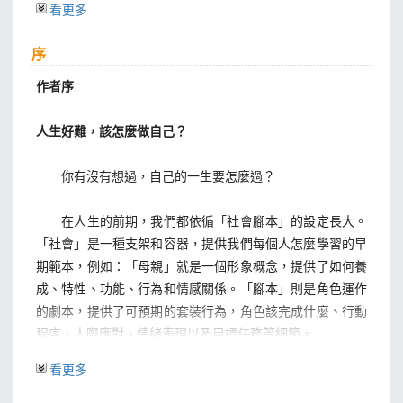
看更多
PART 2看懂人際潛規則，做個自由自在的人
序
01 讓人越感孤獨的自我中心
02 了解純情文化的限制，從現在起先愛自己
作者序
03 愛上他只因為「他對你好」？
04 我好需要你，又好怕被你拒絕
人生好難，該怎麼做自己？
05 社會的完美範本，不一定適合你
06 了解人生藍圖概念，不拖延有夢就追
你有沒有想過，自己的一生要怎麼過？
07 冒牌PUA，搭訕詐術的人際陷阱
08 情緒傳染的起鬨，是惡意的群眾壓力
在人生的前期，我們都依循「社會腳本」的設定長大。
09 團體中不迷失自我的覺察力
「社會」是一種支架和容器，提供我們每個人怎麼學習的早
期範本，例如：「母親」就是一個形象概念，提供了如何養
PART 3擺脫盲從委屈，挑對時機做自己的智慧
成、特性、功能、行為和情感關係。「腳本」則是角色運作
01 你的同理心真的有道理嗎？
的劇本，提供了可預期的套裝行為，角色該完成什麼、行動
02 引爆急迫感，詐騙的心理詭計
程序、人際應對、情緒表現以及目標任務等細節。
03 日常生活的焦慮，如何化解？
看更多
04 渴望遮蔽現實矛盾的「救世主迷思」
社會腳本是人怎麼生活的模組，內有諸多範本讓我們遵
05 求職面試眉角多，你了解多少？
循，照此發展成為眾數的人生：有好學歷就有好工作，有好