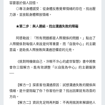
容要基於個人回憶。
◎專注身體感受：從身體反應覺察情緒的存在，找出壓
力源，並放鬆身體釋放情緒。
★第二步：與人連結，找出溝通失敗的障礙
阿德勒說：「所有問題都是人際關係的問題。」點出了
人際關係對每個人來說是何等重要，而「自我中心」的主觀
意識，是助長人際挫敗與溝通恐懼症的元兇。
《挑對時機做自己，冷眼不冷心的處世智慧》書中將教
會你三個解方，能有效調整「以自我為中心」的主觀偏狹
──
【解方一】探索害怕溝通原因：試想溝通失敗的關係與
情緒，是什麼阻礙了你？你害怕什麼？找出因果就有改善的
方向。
【解方二】資訊充足時再判斷：不再用揣測來解讀他人