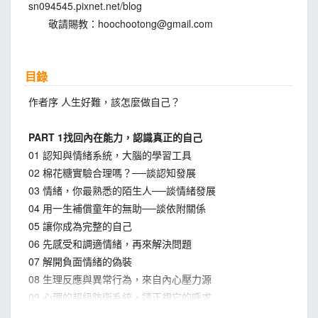
sn094545.pixnet.net/blog
敬請賜教：
hoochootong@gmail.com
目錄
作者序 人生好難，該怎麼做自己？
PART 1找回內在能力，認識真正的自己
01 認知與情緒系統，大腦的學習工具
02 棉花糖實驗合理嗎？──談認知發展
03 情緒，你最熟悉的陌生人──談情緒發展
04 用一生補償童年的無助──談依附關係
05 讓你成為完整的自己
06 先感受和調適情緒，再來解決問題
07 解開負面情緒的偽裝
08 生理反應與異常行為，來自內心壓力源
09 心理的超級防衛系統，請正視它的呼求
10 身體是情緒戰場，除了服藥也要學會接納