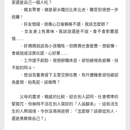
家還是自己一個人吃？
．親友聚會，總是薪水職位比來比去，難受到很想一步
逃離！
．好友借錢，很擔心日後賴帳不還，我該怎麼辦？
．女友身上有異味，我該說還是不說，會不會影響感
情……
．好媽媽就該為小孩犧牲，但媽媽也會疲憊、想偷懶，
會被說成沒責任感，心好累……
．工作提不起勁，很想辭職休息，卻怕被視為偷懶、扶
不起的阿斗。
．想自告奮勇接下主管交辦任務，有升遷機會卻怕被認
為愛現、拍馬屁，該做嗎？
父母的要求、親戚的比較、迎合別人認同、社會標準的
緊箍咒，你無時不活在別人寫好的「人設腳本」，這些活生
生的人際困境，令你沮喪與迷惘：「怎麼辦？該順從別人，
還是勇敢做自己？」