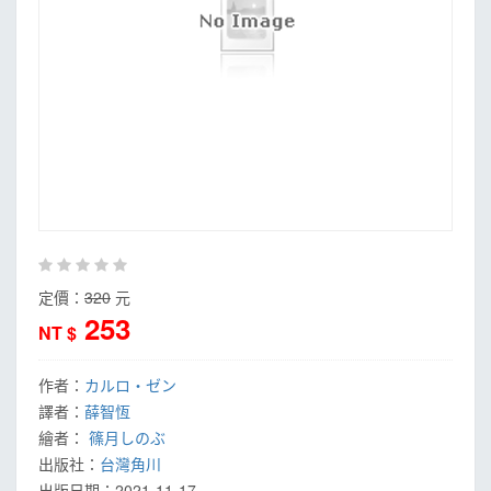
定價：
320
元
253
NT $
作者：
カルロ・ゼン
譯者：
薛智恆
繪者：
篠月しのぶ
出版社：
台灣角川
出版日期：
2021-11-17