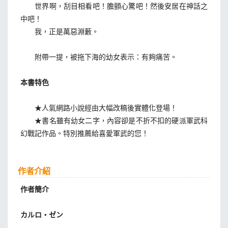
世界啊，刮目相看吧！膽顫心驚吧！然後安居在神話之
中吧！
我，正是萬惡淵藪。
附帶一提，被拖下海的幼女表示：有夠痛苦。
本書特色
★人氣網路小說經由大幅改稿後實體化登場！
★書名雖有幼女二字，內容卻是不折不扣的硬派軍武科
幻戰記作品。特別推薦給喜愛軍武的您！
作者介紹
作者簡介
カルロ・ゼン