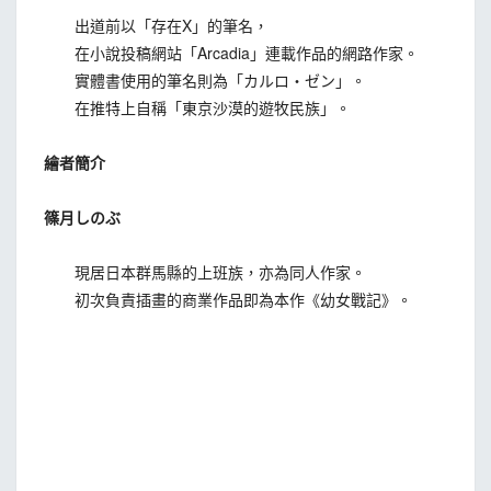
出道前以「存在X」的筆名，
在小說投稿網站「Arcadia」連載作品的網路作家。
實體書使用的筆名則為「カルロ・ゼン」。
在推特上自稱「東京沙漠的遊牧民族」。
繪者簡介
篠月しのぶ
現居日本群馬縣的上班族，亦為同人作家。
初次負責插畫的商業作品即為本作《幼女戰記》。