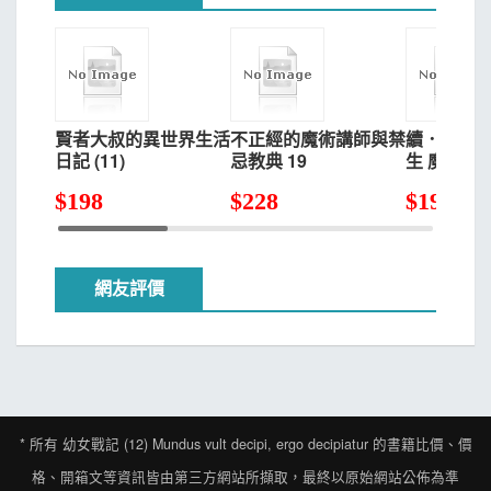
賢者大叔的異世界生活
不正經的魔術講師與禁
續．魔法
日記 (11)
忌教典 19
生 魔法人聯
$
198
$
228
$
198
網友評價
* 所有
幼女戰記 (12) Mundus vult decipi, ergo decipiatur
的書籍比價、價
格、開箱文等資訊皆由第三方網站所擷取，最終以原始網站公佈為準