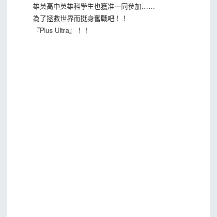
雄英高中英雄科學生也獲准一同參加……
為了拯救世界而挺身奮戰吧！！
『Plus Ultra』！！