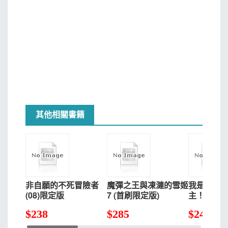
其他相關書籍
非自願的不死冒險者
魔彈之王與凍漣的雪姬
我是星際
(08)限定版
7 (首刷限定版)
主！ 3 (
$
238
$
285
$
247