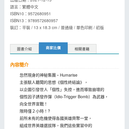
語言：
繁體中文
ISBN10：9572680951
ISBN13：
9789572680957
裝訂：平裝 / 13 x 18.3 cm / 普通級 / 單色印刷 / 初版
商家比價
圖書介紹
相關書籍
內容簡介
忽然現身的神秘集團・Humarise
主張駭人聽聞的思想《個性終結論》，
以企圖引發世人「個性」失控，進而導致崩壞的
個性因子誘發炸彈（Idio-Trigger Bomb）為武器，
向全世界宣戰！
限時僅２小時！?
前所未有的危機使得各國英雄齊聚一堂，
組成世界英雄選拔隊，我們這些實習中的