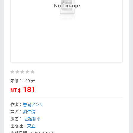
定價：
190
元
181
NT $
作者：
誉司アンリ
譯者：
劉仁倩
繪者：
堀越耕平
出版社：
東立
出版日期：
2021-12-13