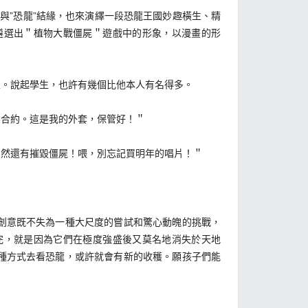
與”恐龍”結緣，也來演繹一段恐龍王國妙趣橫生、精
遴選出＂植物大戰僵屍＂遊戲中的形象，以漫畫的形
。說起學生，也許有幾個比他本人有名得多。
合約。這是我的外套，保管好！＂
然還有摧毀僵屍！喂，別忘記買明年的唱片！＂
創意既不失為一種大尺度的嘗試和驚心動魄的挑戰，
完，就是因為它們在極度強盛後又莫名地消失於天地
種方式去看恐龍，或許就會有新的收穫。願孩子們能