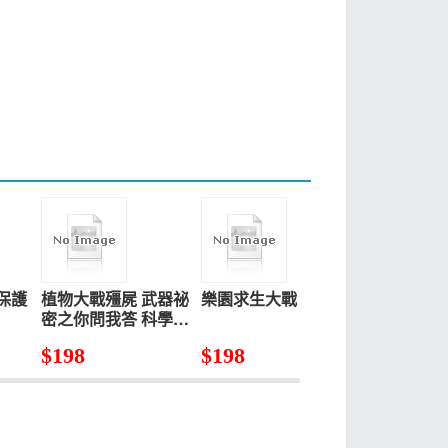
保護
植物大戰殭屍 武器祕
樂園求生大戰
武器祕密之
密之你問我答 科學漫
學漫畫人工
畫 醫學與疾病
$
198
$
198
$
198