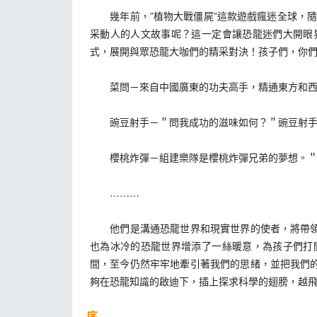
幾年前，”植物大戰僵屍”這款遊戲瘋迷全球，隨後
采動人的人文故事呢？這一定會讓恐龍迷們大開眼
式，展開與眾恐龍大咖們的精采對決！孩子們，你
菜問－來自中國廣東的功夫高手，精通東方和西方
豌豆射手－＂問我成功的滋味如何？＂豌豆射手慢
櫻桃炸彈－組建樂隊是櫻桃炸彈兄弟的夢想。＂我
………
他們是溝通恐龍世界和現實世界的使者，將帶領孩
也為冰冷的恐龍世界增添了一絲暖意，為孩子們打
間，至今仍然牢牢地牽引著我們的思緒，並把我們
夠在恐龍知識的啟迪下，插上探求科學的翅膀，越
序