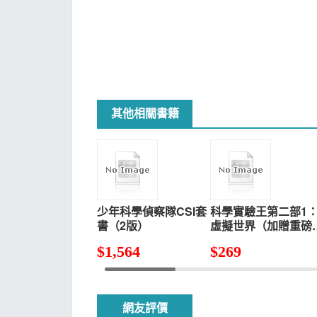
其他相關書籍
少年科學偵察隊CSI套
科學實驗王第二部1
書（2版）
虛擬世界（加贈重磅
歸好禮：實驗報告筆
$
1,564
$
269
本）
網友評價