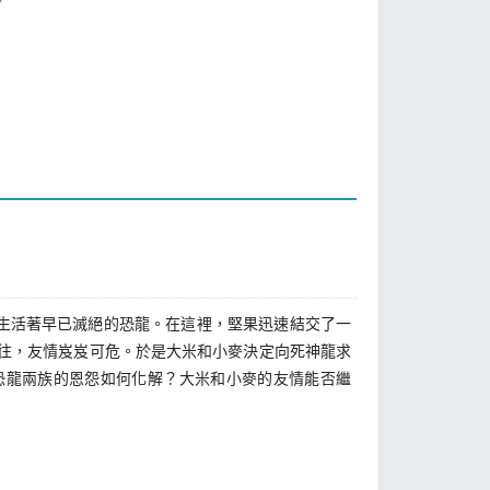
生活著早已滅絕的恐龍。在這裡，堅果迅速結交了一
往，友情岌岌可危。於是大米和小麥決定向死神龍求
恐龍兩族的恩怨如何化解？大米和小麥的友情能否繼