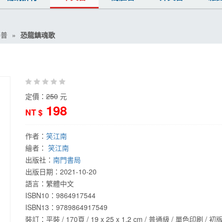
科普
恐龍鎮魂歌
定價：
250
元
198
NT $
作者：
笑江南
繪者：
笑江南
出版社：
南門書局
出版日期：
2021-10-20
語言：
繁體中文
ISBN10：9864917544
ISBN13：
9789864917549
裝訂：平裝 / 170頁 / 19 x 25 x 1.2 cm / 普通級 / 單色印刷 / 初