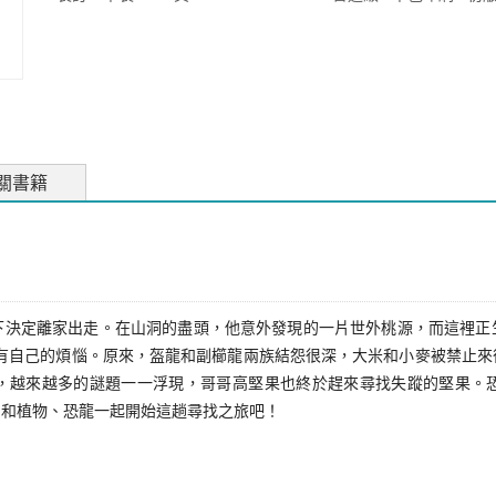
關書籍
定離家出走。在山洞的盡頭，他意外發現的一片世外桃源，而這裡正
也有自己的煩惱。原來，盔龍和副櫛龍兩族結怨很深，大米和小麥被禁止來
，越來越多的謎題一一浮現，哥哥高堅果也終於趕來尋找失蹤的堅果。
，和植物、恐龍一起開始這趟尋找之旅吧！