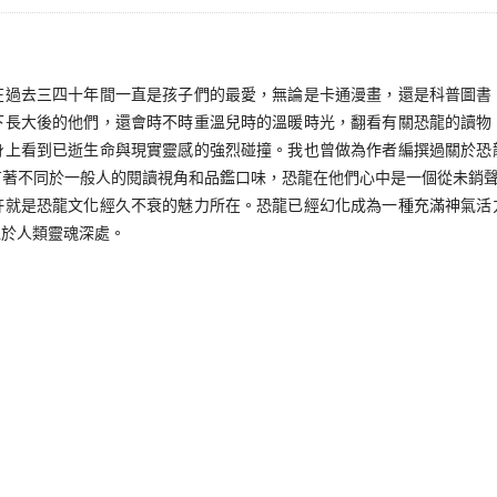
去三四十年間一直是孩子們的最愛，無論是卡通漫畫，還是科普圖書
下長大後的他們，還會時不時重溫兒時的溫暖時光，翻看有關恐龍的讀物
身上看到已逝生命與現實靈感的強烈碰撞。我也曾做為作者編撰過關於恐
著不同於一般人的閱讀視角和品鑑口味，恐龍在他們心中是一個從未銷聲
許就是恐龍文化經久不衰的魅力所在。恐龍已經幻化成為一種充滿神氣活
植於人類靈魂深處。