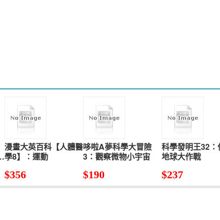
：
漫畫大英百科【人體醫
哆啦A夢科學大冒險
科學發明王32：
回
學8】：運動
3：觀察微物小宇宙
地球大作戰
記
$
356
$
190
$
237