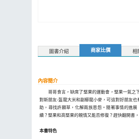
商家比價
圖書介紹
相
內容簡介
哥哥食言，缺席了堅果的運動會，堅果一氣之下決
對新朋友-盔龍大米和副櫛龍小麥，可這對好朋友
助，尋找許願草，化解兩族恩怨。隨著事情的進展
續？堅果和高堅果的親情又能否修復？趕快翻開書
本書特色