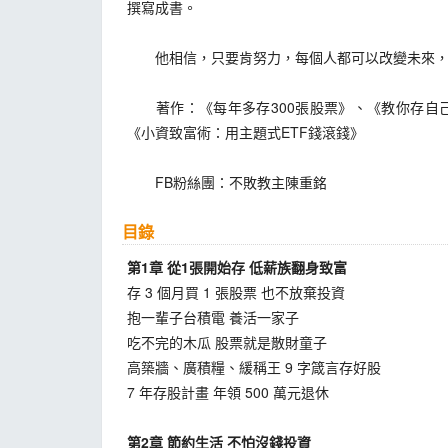
撰寫成書。
他相信，只要肯努力，每個人都可以改變未來，理
著作：《每年多存300張股票》、《教你存自己的
《小資致富術：用主題式ETF錢滾錢》
FB粉絲團：不敗教主陳重銘
目錄
第1章 從1張開始存 低薪族翻身致富
存 3 個月買 1 張股票 也不放棄投資
抱一輩子台積電 養活一家子
吃不完的木瓜 股票就是散財童子
高築牆、廣積糧、緩稱王 9 字箴言存好股
7 年存股計畫 年領 500 萬元退休
第2章 節約生活 不怕沒錢投資