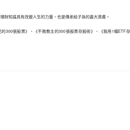
財知識具有改變人生的力量，也是傳承給子孫的最大資產。
300張股票》、《不敗教主的300張股票存股術》、《我用1檔ETF存