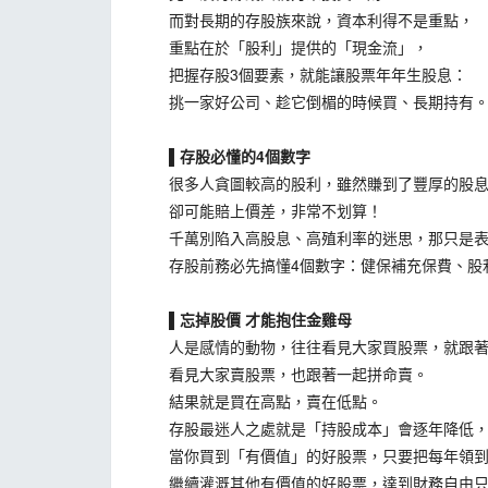
而對長期的存股族來說，資本利得不是重點，
重點在於「股利」提供的「現金流」，
把握存股3個要素，就能讓股票年年生股息：
挑一家好公司、趁它倒楣的時候買、長期持有
▌存股必懂的4個數字
很多人貪圖較高的股利，雖然賺到了豐厚的股息
卻可能賠上價差，非常不划算！
千萬別陷入高股息、高殖利率的迷思，那只是表
存股前務必先搞懂4個數字：健保補充保費、股利
▌忘掉股價 才能抱住金雞母
人是感情的動物，往往看見大家買股票，就跟著
看見大家賣股票，也跟著一起拼命賣。
結果就是買在高點，賣在低點。
存股最迷人之處就是「持股成本」會逐年降低
當你買到「有價值」的好股票，只要把每年領到
繼續灌溉其他有價值的好股票，達到財務自由只