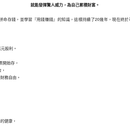
就能發揮驚人威力，為自己累積財富。
命存錢，並學習『用錢賺錢』的知識，這樣持續了20幾年，現在終於可
萬元股利。
票開始存，
金，
財務自由。
的健康，