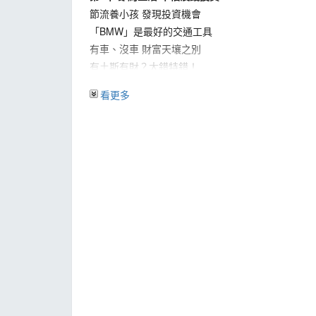
節流養小孩 發現投資機會
「BMW」是最好的交通工具
有車、沒車 財富天壤之別
有土斯有財？大錯特錯！
繳清房貸 一無所有？
看更多
薪水不夠用 轉個彎解決問題
第3章 存股的威力 靠股息養股票
存股的驚人威力
賺股息、還是賺價差？
好股票抱 20 年也不要放
金融股是存股好選擇
綁肉粽理論與吸星大法
第4章 忘掉股價 才能抱住金雞母
手中有股票 心中無股價
算出股票價值 跌到谷底不用怕
好股票放越久 成本越便宜