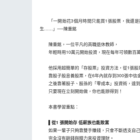
「一開始花3個月時間只能買1張股票，我還是拼
生……」──陳重銘
陳重銘，一位平凡的高職退休教師，
年輕時用10萬元開始投資，現在每年可領數百
他採用超簡單的「存股票」投資方法，從1張股
靠股子股息養股票，在6年內就存到300張中信
之後靠著股子、股孫的「零成本」投資術，達到
只要現在立刻開始做，你也能辦得到！
本書學習重點：
▌從1 張開始存 低薪族也能致富
如果一輩子只夠靠雙手賺錢，只會不斷透支自己
完全沒有餘錢與精力來投資理財。