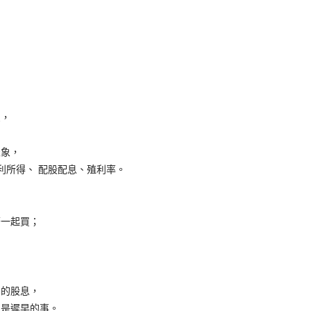
。
，
象，
所得、 配股配息、殖利率。
一起買；
，
的股息，
是遲早的事。