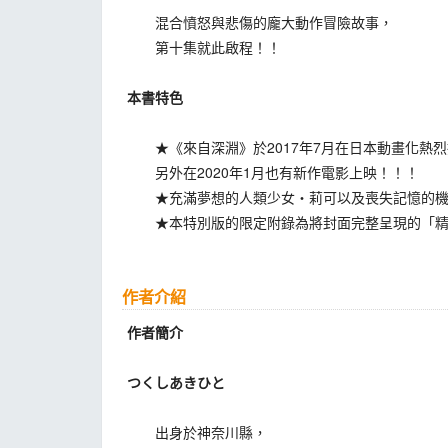
混合憤怒與悲傷的龐大動作冒險故事，
第十集就此啟程！！
本書特色
★《來自深淵》於2017年7月在日本動畫化熱烈
另外在2020年1月也有新作電影上映！！！
★充滿夢想的人類少女‧莉可以及喪失記憶的機
★本特別版的限定附錄為將封面完整呈現的「精美
作者介紹
作者簡介
つくしあきひと
出身於神奈川縣，