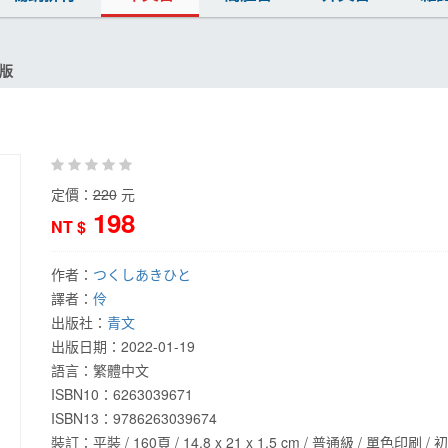
別版
定價：
220
元
198
NT $
作者：
つくしあきひと
譯者：
伶
出版社：
青文
出版日期：
2022-01-19
語言：
繁體中文
ISBN10：6263039671
ISBN13：
9786263039674
裝訂：平裝 / 160頁 / 14.8 x 21 x 1.5 cm / 普通級 / 單色印刷 / 