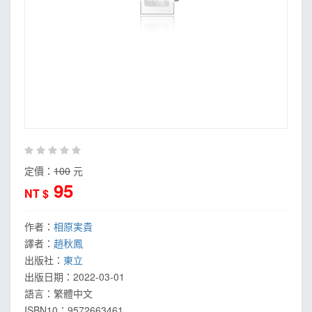
定價：
100
元
95
NT $
作者：
相原実貴
譯者：
趙秋鳳
出版社：
東立
出版日期：
2022-03-01
語言：
繁體中文
ISBN10：9572663461