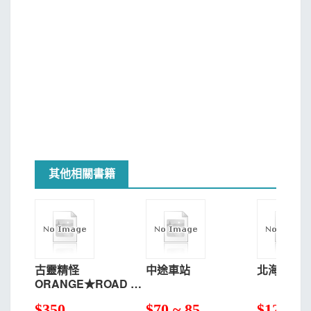
其他相關書籍
古靈精怪
中途車站
北海道辣妹
ORANGE★ROAD 典
藏版(03)
$
350
$
70 ~ 85
$
124