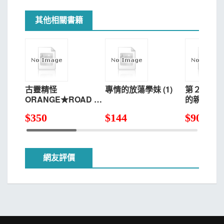
其他相關書籍
古靈精怪
專情的放蕩學妹 (1)
第２次的春天 
ORANGE★ROAD 典
的親吻 2完
藏版(04)
$
350
$
144
$
90
網友評價