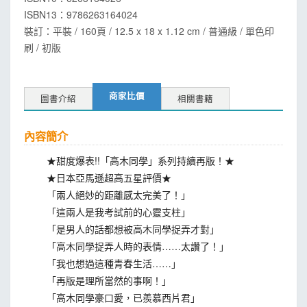
ISBN13：
9786263164024
裝訂：平裝 / 160頁 / 12.5 x 18 x 1.12 cm / 普通級 / 單色印
刷 / 初版
商家比價
圖書介紹
相關書籍
內容簡介
★甜度爆表!!「高木同學」系列持續再版！★
★日本亞馬遜超高五星評價★
「兩人絕妙的距離感太完美了！」
「這兩人是我考試前的心靈支柱」
「是男人的話都想被高木同學捉弄才對」
「高木同學捉弄人時的表情……太讚了！」
「我也想過這種青春生活……」
「再版是理所當然的事啊！」
「高木同學豪口愛，已羨慕西片君」