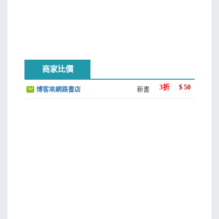
懷念言小朋
女人比男人多一難
憶藍馬
娛樂小屋記事
走到工農群眾中
商家比價
兩獲“飛天獎”
演員的力量
3
折
$
50
博客來網路書店
新書
我們熱愛話劇《雷雨》
睡獅醒了
三演宋之的劇作
京劇票房
機智斗頑敵
愛情波折
第三部 周楚、林默予的四個子女及孫兒孫女想說的話
深沉的父母之愛
孩子們的家庭會議
父母在，不遠游