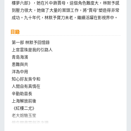
樓夢六部》，她在片中飾賈母，這個角色難度大，林默予感
到壓力很大，她做了大量的案頭工作，將“賈母”塑造得非常
成功。九十年代，林默予寶刀未老，繼續活躍在影視界中。
目錄
第一部 林默予回憶錄
上官雲珠是我的引路人
青島海濱
患難與共
洋為中用
知心好友吳令和
人間自有真情在
辛勤助苗長
上海解放前後
《紅樓二尤》
老大姐駱玉笙
懷念關肅霜與梁次珊
在《萬水千山》演出的日子里