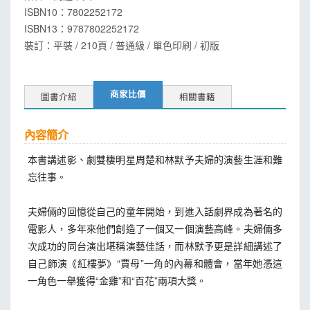
ISBN10：7802252172
ISBN13：
9787802252172
裝訂：平裝 / 210頁 / 普通級 / 單色印刷 / 初版
商家比價
圖書介紹
相關書籍
內容簡介
本書講述影、劇雙棲明星周楚和林默予夫婦的演藝生涯和難
忘往事。
夫婦倆的回憶從自己的童年開始，到進入話劇界成為著名的
電影人，多年來他們創造了一個又一個演藝高峰。夫婦倆多
次成功的同台演出堪稱演藝佳話，而林默予更是詳細講述了
自己飾演《紅樓夢》“賈母”一角的內幕和體會，當年她憑這
一角色一舉獲得“金雞”和“百花”兩項大獎。