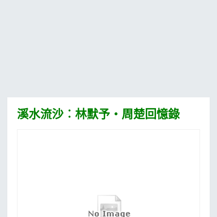
MOOK
找優惠
溪水流沙︰林默予‧周楚回憶錄