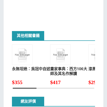
其他相關書籍
永無坦途：吳冠中自述
畫家事典：西方106大
漆黑清晨
師及其名作解讀
$
355
$
417
$
292
網友評價