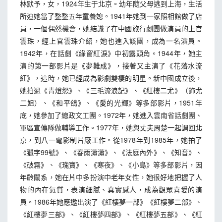
林默予，女，1924年生于北京。幼年隨父母逃到上海，生活
所迫她當了整整五年童養媳。1941年她到一家照相館做了店
員，一個偶然機會，她結識了在中國旅行劇團做演員的上官
雲珠，經上官雲珠介紹，她也進入該團，成為一名演員。
1942年，在話劇《綠窗紅淚》中初露頭角。1944年，她主
演的第一部影片是《夢難成》，接著又主演了《花落水流
紅》，這時，她已經成為影劇雙棲的明星。新中國成立後，
她拍過《青燈怨》、《三毛流浪記》、《紅樓二尤》（飾尤
二姐）、《和平鴿》、《愛的光輝》等多部影片，1951年
底，她參加了總政文工團。1972年，她進入雲南省話劇團、
軍區宣傳隊做輔導工作。1977年，她與丈夫周楚一起調回北
京，到八一電影制片廠工作。從1978年到1985年，她拍了
《獵字99號》、《春雨瀟瀟》、《法庭內外》、《知音》、
《破霧》、《瑰寶》、《寒夜》、《小島》等多部影片，因
年齡關系，她在片中多扮演中老年女性，她很好地把握了人
物的內在氣質，表演細膩、真實感人，成為觀眾喜愛的演
員。1986年她應邀出演了《紅樓夢一部》《紅樓夢二部》、
《紅樓夢三部》、《紅樓夢四部》、《紅樓夢五部》、《紅