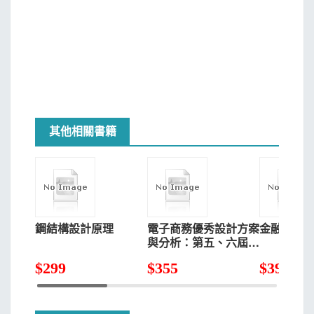
其他相關書籍
鋼結構設計原理
電子商務優秀設計方案
金融學(第
與分析：第五、六屆全
國大學電子商務「創
$
299
$
355
$
392
新、創意及創業」挑戰
賽部分優秀設計方案述
評