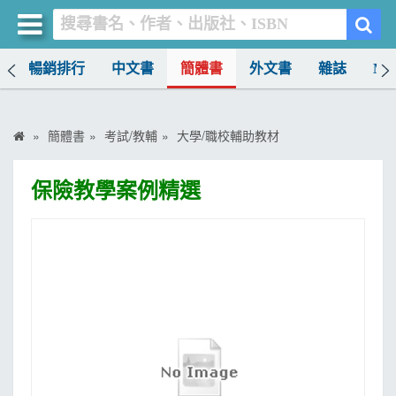
榜
暢銷排行
中文書
簡體書
外文書
雜誌
MO
買書網
首頁
簡體書
考試/教輔
大學/職校輔助教材
優惠活動
保險教學案例精選
書店暢銷榜
暢銷排行
中文書
簡體書
外文書
雜誌