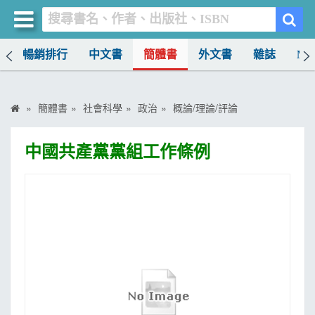
榜
暢銷排行
中文書
簡體書
外文書
雜誌
MO
買書網
首頁
簡體書
社會科學
政治
概論/理論/評論
優惠活動
中國共產黨黨組工作條例
書店暢銷榜
暢銷排行
中文書
簡體書
外文書
雜誌