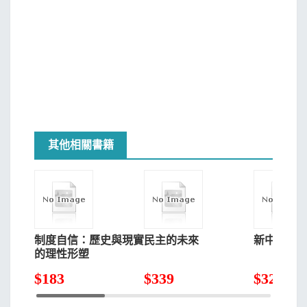
其他相關書籍
制度自信：歷史與現實
民主的未來
新中國財稅
的理性形塑
$
183
$
339
$
324