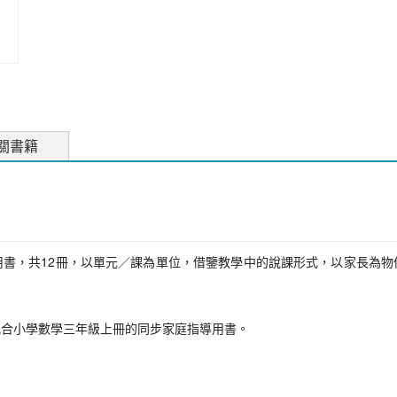
關書籍
用書，共12冊，以單元／課為單位，借鑒教學中的說課形式，以家長為物
配合小學數學三年級上冊的同步家庭指導用書。