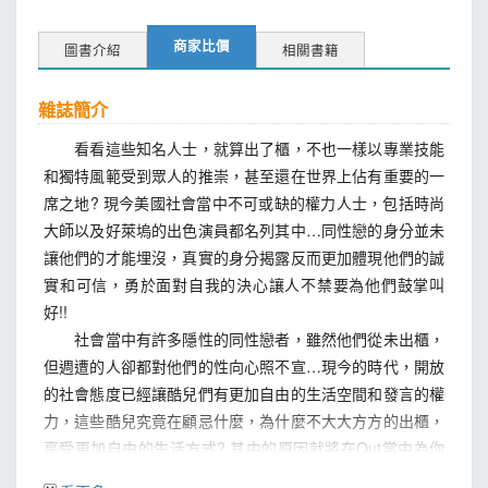
商家比價
圖書介紹
相關書籍
雜誌簡介
看看這些知名人士，就算出了櫃，不也一樣以專業技能
和獨特風範受到眾人的推崇，甚至還在世界上佔有重要的一
席之地? 現今美國社會當中不可或缺的權力人士，包括時尚
大師以及好萊塢的出色演員都名列其中…同性戀的身分並未
讓他們的才能埋沒，真實的身分揭露反而更加體現他們的誠
實和可信，勇於面對自我的決心讓人不禁要為他們鼓掌叫
好!!
社會當中有許多隱性的同性戀者，雖然他們從未出櫃，
但週遭的人卻都對他們的性向心照不宣…現今的時代，開放
的社會態度已經讓酷兒們有更加自由的生活空間和發言的權
力，這些酷兒究竟在顧忌什麼，為什麼不大大方方的出櫃，
享受更加自由的生活方式? 其中的原因就將在Out當中為你
揭曉…。