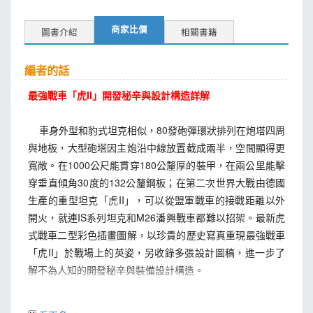
商家比價
圖書介紹
相關書籍
編者的話
最強戰車「虎II
」開發秘辛與設計構造詳解
車身外型和豹式坦克相似，80發砲彈環狀排列在炮塔四周
與地板，大型砲塔因主炮沿中線放置截成兩半，空間顯得更
寬敞。在1000公尺能貫穿180公釐厚的裝甲，在兩公里能擊
穿垂直傾角30度的132公釐鋼板；在第二次世界大戰由德國
生產的重型坦克「虎II」，可以從盟軍戰車的接戰距離以外
開火，就連IS系列坦克和M26潘興戰車都難以招架。最新虎
式戰車二型彩色插畫圖解，以珍貴的歷史寫真重現最強戰車
「虎II」於戰場上的英姿，另收錄多張設計圖稿，進一步了
解不為人知的開發秘辛與裝備設計構造。