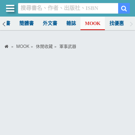
中文書
簡體書
外文書
雜誌
MOOK
找優惠
買書網
首頁
MOOK
休閒收藏
軍事武器
優惠活動
書店暢銷榜
暢銷排行
中文書
簡體書
外文書
雜誌