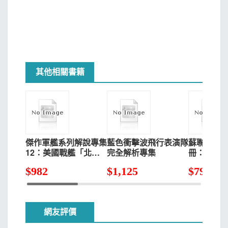
其他相關書籍
傑作軍艦系列解說專集
藍色衝擊波飛行表演隊
蘇聯超兵
12：美國戰艦「北卡
完全解析專集
冊：戰略
羅來納」級／「南達科
$
982
$
1,125
$
799
他」級
網友評價